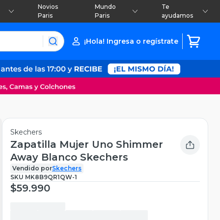
Novios
Mundo
Te
Paris
Paris
ayudamos
¡Hola! Ingresa o regístrate
Skechers
Zapatilla Mujer Uno Shimmer
Away Blanco Skechers
Vendido por
Skechers
SKU
MK8B9QR1QW-1
$59.990