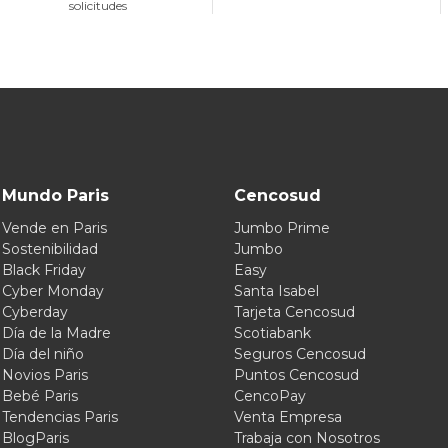
solicitudes
Mundo Paris
Cencosud
Vende en Paris
Jumbo Prime
Sostenibilidad
Jumbo
Black Friday
Easy
Cyber Monday
Santa Isabel
Cyberday
Tarjeta Cencosud
Día de la Madre
Scotiabank
Día del niño
Seguros Cencosud
Novios Paris
Puntos Cencosud
Bebé Paris
CencoPay
Tendencias Paris
Venta Empresa
BlogParis
Trabaja con Nosotros