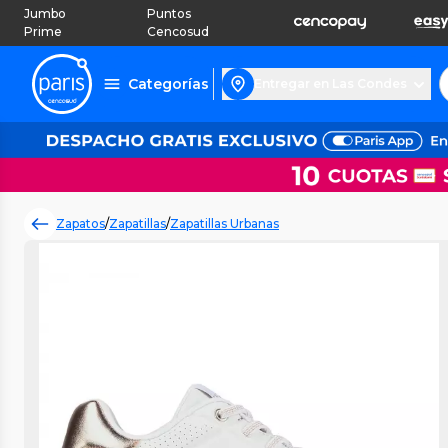
Jumbo
Puntos
Prime
Cencosud
Categorías
Entregar en Las Condes
Zapatos
/
Zapatillas
/
Zapatillas Urbanas