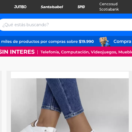
Cencosud
Scotiabank