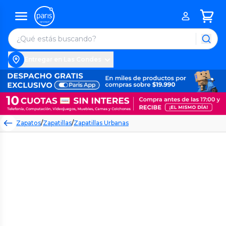
Entregar en Las Condes
Zapatos
/
Zapatillas
/
Zapatillas Urbanas