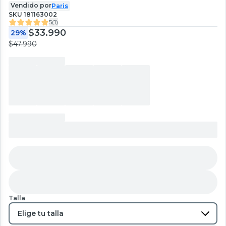
Vendido por
Paris
SKU
181163002
5
(
1
)
$33.990
29%
$47.990
Talla