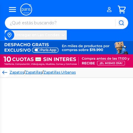
Entregar en Las Condes
Zapatos
/
Zapatillas
/
Zapatillas Urbanas