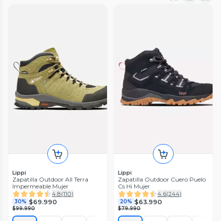
Lippi
Lippi
Zapatilla Outdoor All Terra
Zapatilla Outdoor Cuero Puelo
Impermeable Mujer
Cs Hi Mujer
4.8
(
110
)
4.6
(
244
)
$69.990
$63.990
30%
20%
$99.990
$79.990