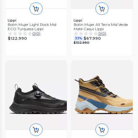
Lippi
Lippi
Botín Mujer Light Rock Mid
Botín Mujer All Terra Mid Verde
ECO Turquesa Lippi
Mate Caqui Lippi
0
(
0
)
0
(
0
)
$122.990
$67.990
33%
$102.990