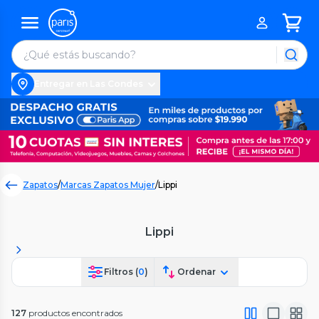
Entregar en Las Condes
Zapatos
/
Marcas Zapatos Mujer
/
Lippi
Lippi
Filtros (
0
)
Ordenar
127
productos encontrados