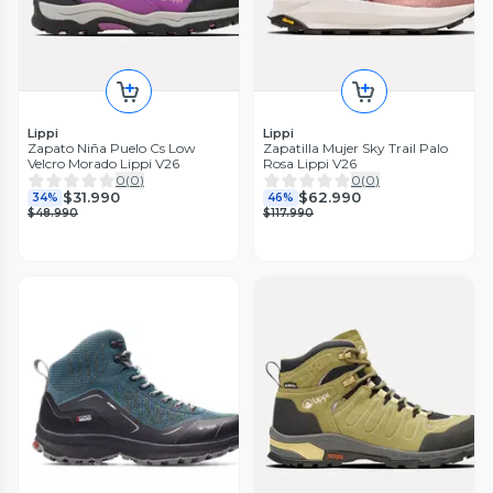
Lippi
Lippi
Zapato Niña Puelo Cs Low
Zapatilla Mujer Sky Trail Palo
Velcro Morado Lippi V26
Rosa Lippi V26
0
(
0
)
0
(
0
)
$31.990
$62.990
34%
46%
$48.990
$117.990