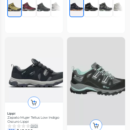
Lippi
Zapato Mujer Tellus Low Indigo
Oscuro Lippi
0
(
0
)