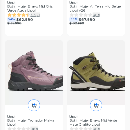
Lippi
Lippi
Botín Mujer Bravo Mid Gris
Botín Mujer All Terra Mid Beige
Verde Agua Lippi
Lippi V26
4.5
(
2
)
0
(
0
)
$62.990
$67.990
54%
33%
$137.990
$102.990
Lippi
Lippi
Botín Mujer Tronador Malva
Botín Mujer Bravo Mid Verde
Lippi
Mate Grafito Lippi
0
(
0
)
0
(
0
)