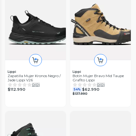
Lippi
Lippi
Zapatilla Mujer Kronos Negro /
Botín Mujer Bravo Mid Taupe
Jade Lippi V26
Grafito Lippi
0
(
0
)
0
(
0
)
$112.990
$62.990
54%
$137.990