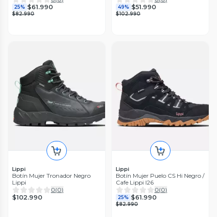
$61.990
$51.990
25%
49%
$82.990
$102.990
Lippi
Lippi
Botín Mujer Tronador Negro
Botín Mujer Puelo CS Hi Negro /
Lippi
Cafe Lippi I26
0
(
0
)
0
(
0
)
$102.990
$61.990
25%
$82.990