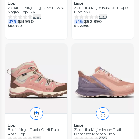
Lippi
Lippi
Zapatilla Mujer Light Knit Twist
Zapatilla Mujer Basalto Taupe
Negro Lippi I26
Lippi V26
0
(
0
)
0
(
0
)
$51.990
$92.990
37%
24%
$82.990
$122.990
Lippi
Lippi
Botín Mujer Puelo Cs Hi Palo
Zapatilla Mujer Moon Trail
Rosa Lippi
Damasco Morado Lippi
0
(
0
)
0
(
0
)