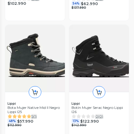
$102.990
$62.990
54%
$137.990
Lippi
Lippi
Bota Mujer Native Mid II Negro
Botín Mujer Serac Negro Lippi
Lippi I25
I26
5
(
1
)
0
(
0
)
$57.990
$122.990
48%
13%
$112.990
$142.990