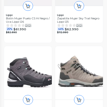
Lippi
Lippi
Botín Mujer Puelo CS Hi Negro /
Zapatilla Mujer Sky Trail Negro
Uva Lippi I26
Lippi I25
0
(
0
)
0
(
0
)
$61.990
$62.990
25%
44%
$82.990
$112.990