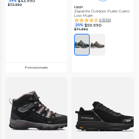
$43.990
39%
$72.990
Lippi
Zapatilla Outdoor Puelo Cuero
Low Mujer
4.5
(
26
)
$59.990
20%
$74.990
Promocionado