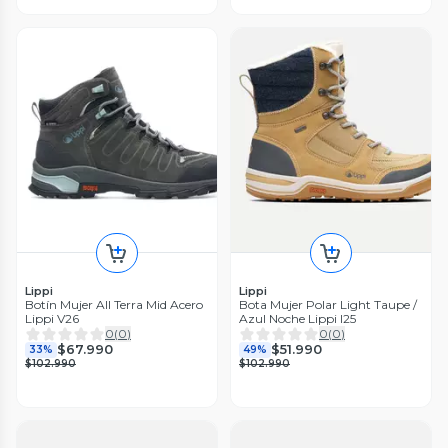
Lippi
Lippi
Botín Mujer All Terra Mid Acero
Bota Mujer Polar Light Taupe /
Lippi V26
Azul Noche Lippi I25
0
(
0
)
0
(
0
)
$67.990
$51.990
33%
49%
$102.990
$102.990