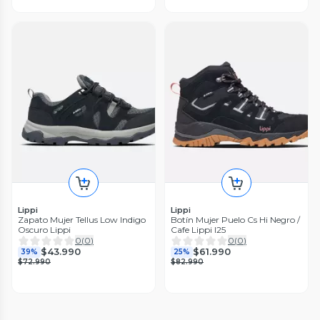
Lippi
Lippi
Zapato Mujer Tellus Low Indigo
Botín Mujer Puelo Cs Hi Negro /
Oscuro Lippi
Cafe Lippi I25
0
(
0
)
0
(
0
)
$43.990
$61.990
39%
25%
$72.990
$82.990