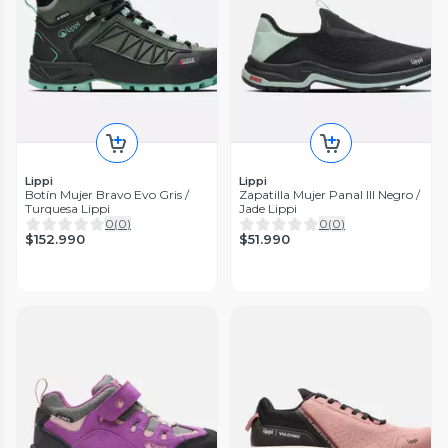
Lippi
Lippi
Botín Mujer Bravo Evo Gris /
Zapatilla Mujer Panal III Negro /
Turquesa Lippi
Jade Lippi
0
(
0
)
0
(
0
)
$152.990
$51.990