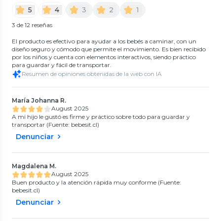
5
4
3
2
1
3 de 12 reseñas
El producto es efectivo para ayudar a los bebés a caminar, con un
diseño seguro y cómodo que permite el movimiento. Es bien recibido
por los niños y cuenta con elementos interactivos, siendo práctico
para guardar y fácil de transportar.
Resumen de opiniones obtenidas de la web con IA
María Johanna R.
August 2025
A mi hijo le gustó es firme y práctico sobre todo para guardar y
transportar (Fuente: bebesit.cl)
Denunciar
Magdalena M.
August 2025
Buen producto y la atención rápida muy conforme (Fuente:
bebesit.cl)
Denunciar