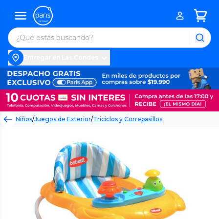
Entregar en Las Condes
Niños
/
Juegos de Exterior
/
Triciclos y Correpasillos