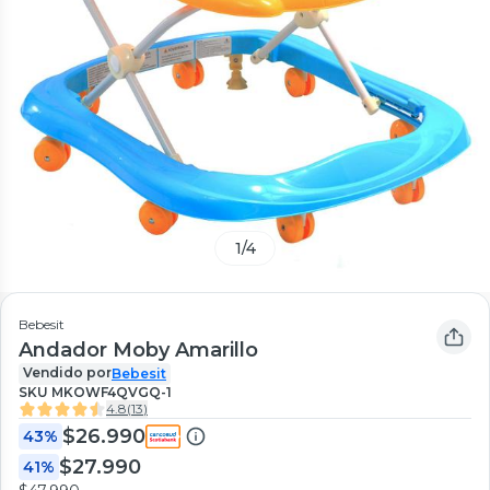
1
/
4
Bebesit
Andador Moby Amarillo
Vendido por
Bebesit
SKU
MKOWF4QVGQ-1
4.8
(
13
)
$26.990
43%
$27.990
41%