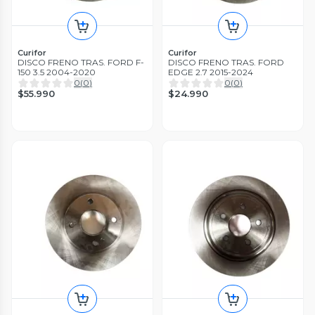
Curifor
Curifor
DISCO FRENO TRAS. FORD F-
DISCO FRENO TRAS. FORD
150 3.5 2004-2020
EDGE 2.7 2015-2024
0
(
0
)
0
(
0
)
$55.990
$24.990