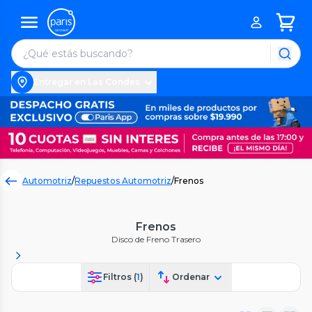
Entregar en Las Condes
Automotriz
/
Repuestos Automotriz
/
Frenos
Frenos
Disco de Freno Trasero
Filtros (
1
)
Ordenar