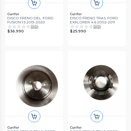
Curifor
Curifor
DISCO FRENO DEL. FORD
DISCO FRENO TRAS. FORD
FUSION 1.5 2013-2020
EXPLORER 4.6 2002-2011
0
(
0
)
0
(
0
)
$36.990
$25.990
Curifor
Curifor