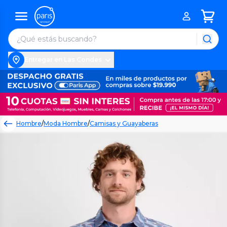
Entregar en Las Condes
Hombre
/
Moda Hombre
/
Camisas y Guayaberas