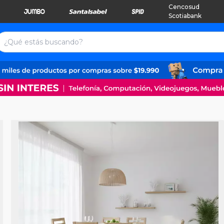
Cencosud
Scotiabank