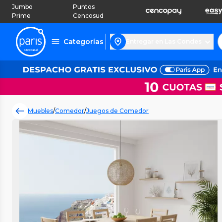
Jumbo
Puntos
Prime
Cencosud
Categorías
Entregar en Las Condes
Muebles
/
Comedor
/
Juegos de Comedor