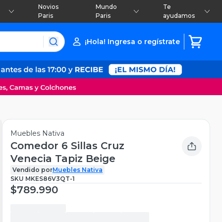
Novios
Mundo
Te
Paris
Paris
ayudamos
¡Hola! Ingresa o regístrate
Muebles Nativa
Comedor 6 Sillas Cruz
Venecia Tapiz Beige
Vendido por
Muebles Nativa
SKU
MKES86V3QT-1
$789.990