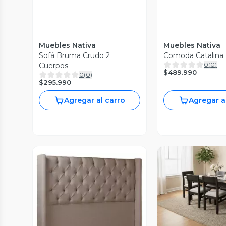
Muebles Nativa
Muebles Nativa
Sofá Bruma Crudo 2
Comoda Catalina
0
(
0
)
Cuerpos
$489.990
0
(
0
)
$295.990
Agregar al carro
Agregar a
Vista P
Vista Previa