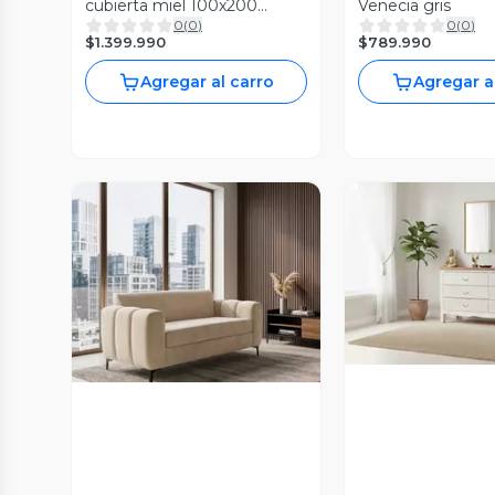
cubierta miel 100x200
Venecia gris
0
(
0
)
0
(
0
)
tapizado Beige
$1.399.990
$789.990
Agregar al carro
Agregar a
Vista P
Vista Previa