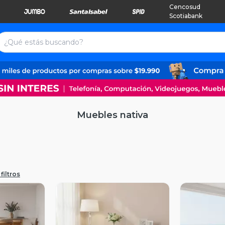
Cencosud
Scotiabank
Muebles nativa
filtros