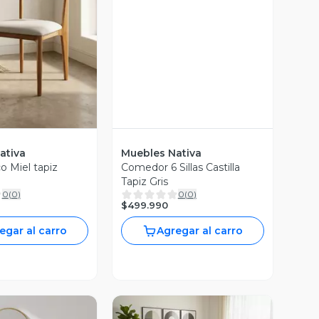
ista Previa
ativa
Muebles Nativa
o Miel tapiz
Comedor 6 Sillas Castilla
Tapiz Gris
0
(
0
)
0
(
0
)
$499.990
egar al carro
Agregar al carro