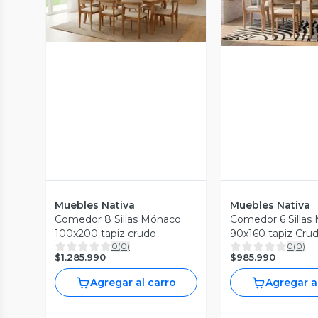
Vista Previa
Vista P
Muebles Nativa
Muebles Nativa
Comedor 8 Sillas Mónaco
Comedor 6 Sillas
100x200 tapiz crudo
90x160 tapiz Cru
0
(
0
)
0
(
0
)
$1.285.990
$985.990
Agregar al carro
Agregar a