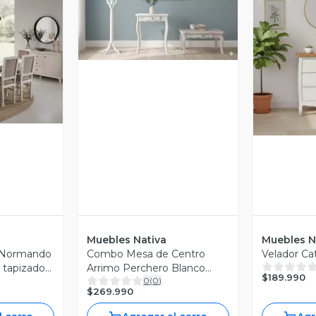
Vista Previa
revia
V
Muebles Nativa
Muebles N
s Normando
Combo Mesa de Centro
Velador Cat
 tapizado
Arrimo Perchero Blanco
$189.990
0
(
0
)
envejecido
$269.990