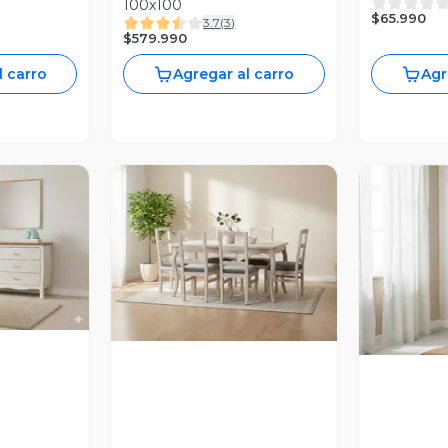
100x100
$65.990
3.7
(
3
)
$579.990
l carro
Agregar al carro
Agr
revia
Vista Previa
V