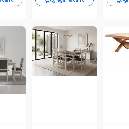
l carro
Agregar al carro
Agr
V
Vista Previa
revia