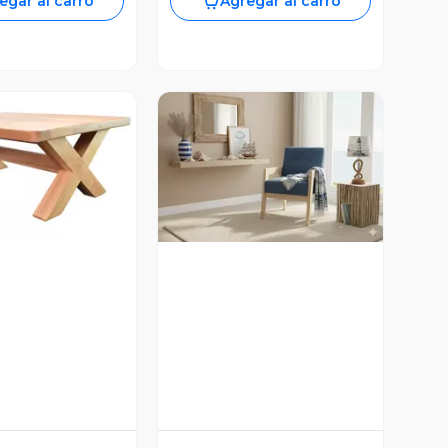
egar al carro
Agregar al carro
ista Previa
Vista Previa