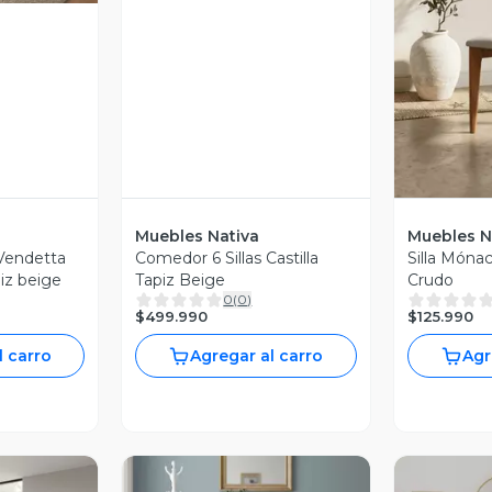
V
Muebles Nativa
Muebles N
 Vendetta
Comedor 6 Sillas Castilla
Silla Mónac
iz beige
Tapiz Beige
Crudo
0
(
0
)
$499.990
$125.990
l carro
Agregar al carro
Agr