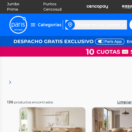
Jumbo
Puntos
Prime
Cencosud
Categorías
Entregar en Las Condes
136
productos encontrados
Limpiar 