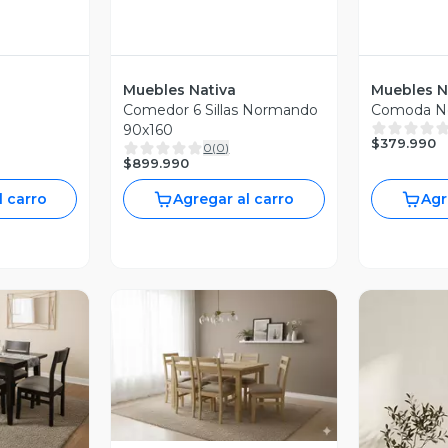
Muebles Nativa
Muebles N
Comedor 6 Sillas Normando
Comoda N
90x160
$379.990
0
(
0
)
$899.990
l carro
Agregar al carro
Agr
Vista Previa
revia