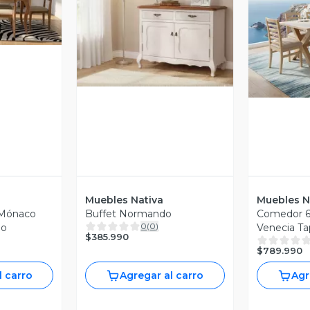
revia
Vista Previa
V
Muebles Nativa
Muebles N
 Mónaco
Buffet Normando
Comedor 6 
0
(
0
)
do
Venecia Ta
$385.990
$789.990
l carro
Agregar al carro
Agr