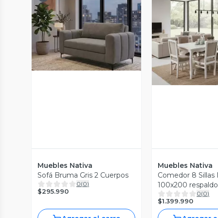
Vista Previa
Vista P
Muebles Nativa
Muebles Nativa
Sofá Bruma Gris 2 Cuerpos
Comedor 8 Silla
0
(
0
)
100x200 respaldo
$295.990
0
(
0
)
Beige
$1.399.990