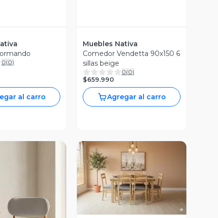
ativa
Muebles Nativa
ormando
Comedor Vendetta 90x150 6
0
(
0
)
sillas beige
0
(
0
)
$659.990
egar al carro
Agregar al carro
Vista Previa