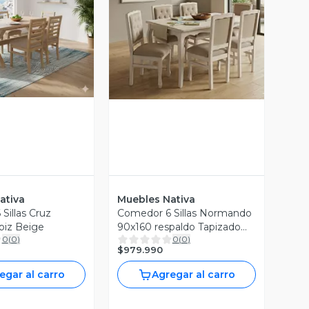
ista Previa
Vista Previa
ativa
Muebles Nativa
Sillas Cruz
Comedor 6 Sillas Normando
piz Beige
90x160 respaldo Tapizado
0
(
0
)
0
(
0
)
Beige
$979.990
egar al carro
Agregar al carro