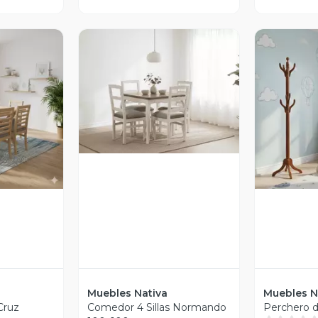
Vista Previa
revia
V
Muebles Nativa
Muebles N
Cruz
Comedor 4 Sillas Normando
Perchero 