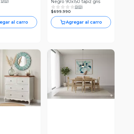
0
(
0
)
Negro 90x150 tapiz gris
0
(
0
)
$699.990
egar al carro
Agregar al carro
Vista Previa
ista Previa