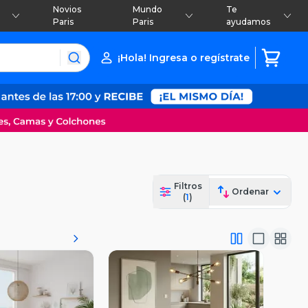
Novios
Mundo
Te
Paris
Paris
ayudamos
¡Hola! Ingresa o regístrate
Filtros
Ordenar
(
1
)