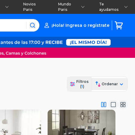
Novios
Mundo
Te
Paris
Paris
ayudamos
¡Hola! Ingresa o regístrate
Filtros
Ordenar
(
1
)