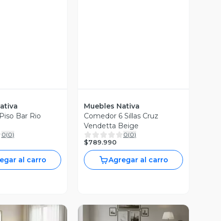
ativa
Muebles Nativa
iso Bar Rio
Comedor 6 Sillas Cruz
Vendetta Beige
0
(
0
)
0
(
0
)
$789.990
egar al carro
Agregar al carro