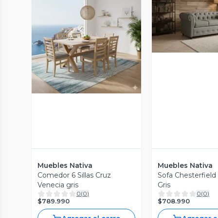
Vista P
Vista Previa
Muebles Nativa
Muebles Nativa
Comedor 6 Sillas Cruz
Sofa Chesterfiel
Venecia gris
Gris
0
(
0
)
0
(
0
)
$789.990
$708.990