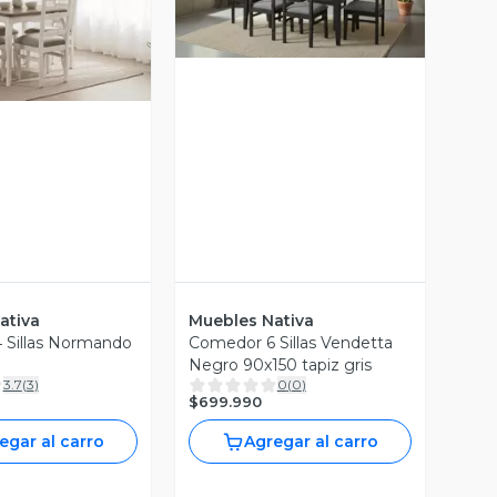
Vista Previa
ista Previa
ativa
Muebles Nativa
 Sillas Normando
Comedor 6 Sillas Vendetta
Negro 90x150 tapiz gris
3.7
(
3
)
0
(
0
)
$699.990
egar al carro
Agregar al carro