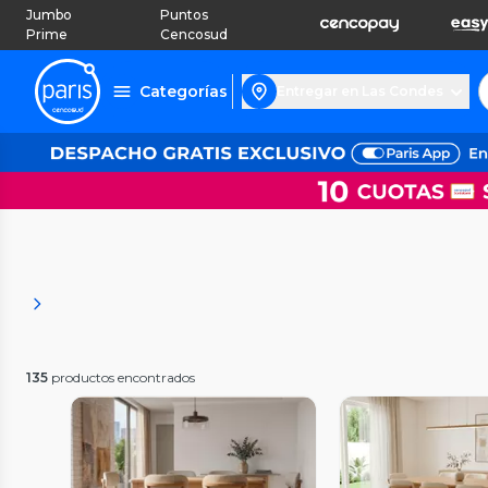
Jumbo
Puntos
Prime
Cencosud
Categorías
Entregar en Las Condes
135
productos encontrados