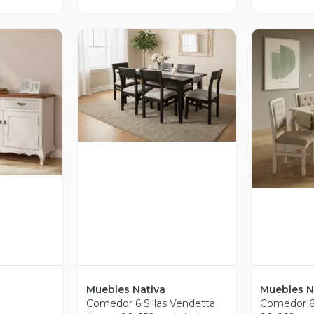
Vista Previa
revia
V
Muebles Nativa
Muebles N
o
Comedor 6 Sillas Vendetta
Comedor 6