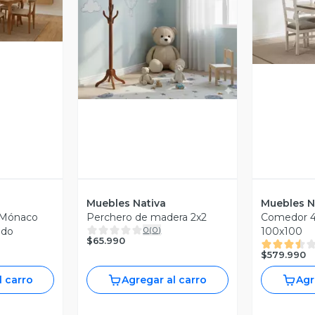
revia
V
Vista Previa
Muebles Nativa
Muebles N
s Mónaco
Perchero de madera 2x2
Comedor 4
0
(
0
)
udo
100x100
$65.990
$579.990
l carro
Agregar al carro
Agr