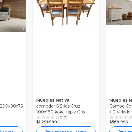
V
Vista Previa
revia
Muebles Nativa
Muebles N
d 200x90x75
comedor 6 Sillas Cruz
Combo Co
100x180 koke tapiz Gris
+ 2 Velad
0
(
0
)
$1.291.990
$569.990