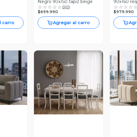
Negro 90x150 tapiz beige
90x160 res
0
(
0
)
Beige
$699.990
$979.990
l carro
Agregar al carro
Agr
revia
V
Vista Previa