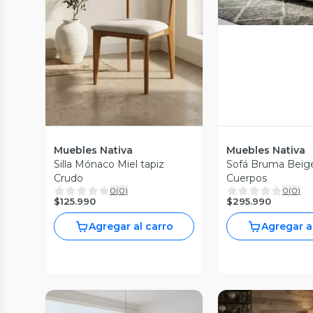
Vista Previa
Muebles Nativa
Muebles Nativa
Silla Mónaco Miel tapiz
Sofá Bruma Beig
Crudo
Cuerpos
0
(
0
)
0
(
0
)
$125.990
$295.990
Agregar al carro
Agregar a