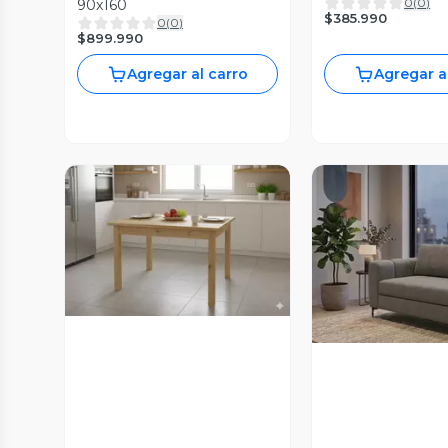
0
(
0
)
90x160
$385.990
0
(
0
)
$899.990
Agregar al carro
Agregar a
Vista Previa
Vista P