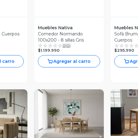
Muebles Nativa
Muebles N
2 Cuerpos
Comedor Normando
Sofá Brum
100x200 - 8 sillas Gris
Cuerpos
0
(
0
)
$1.199.990
$295.990
l carro
Agregar al carro
Agr
V
Vista Previa
revia