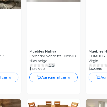
Muebles Nativa
Muebles N
e 2
Comedor Vendetta 90x150 6
COMBO 2 P
sillas beige
Virgin
0
(
0
)
$659.990
$62.990
l carro
Agregar al carro
Agr