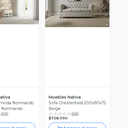
ista Previa
Vista Previa
ativa
Muebles Nativa
moda Normando
Sofa Chesterfield 200x90x75
or Normando
Beige
0
(
0
)
0
(
0
)
$708.990