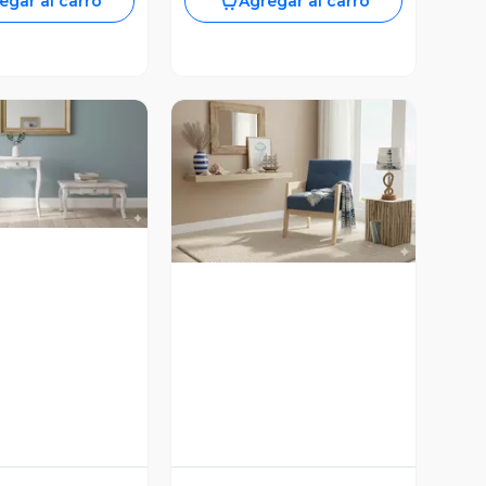
egar al carro
Agregar al carro
ista Previa
Vista Previa