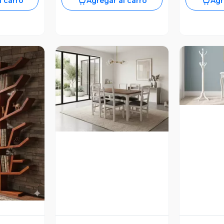
l carro
Agregar al carro
Agr
V
Vista Previa
revia