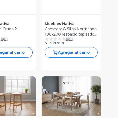
ativa
Muebles Nativa
a Crudo 2
Comedor 8 Sillas Normando
100x200 respaldo tapizado
0
(
0
)
0
(
0
)
Azul
$1.399.990
egar al carro
Agregar al carro
ista Previa
Vista Previa