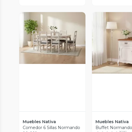
Vista Previa
Vista P
Muebles Nativa
Muebles Nativa
Comedor 6 Sillas Normando
Buffet Normand