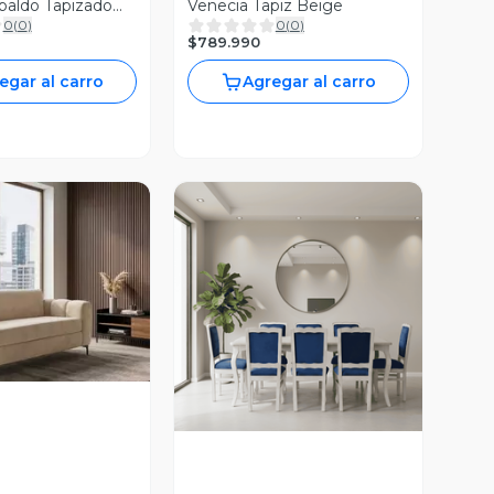
paldo Tapizado
Venecia Tapiz Beige
0
(
0
)
0
(
0
)
$789.990
egar al carro
Agregar al carro
ista Previa
Vista Previa