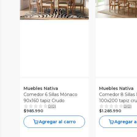
Vista P
Vista Previa
Muebles Nativa
Muebles Nativa
Comedor 6 Sillas Mónaco
Comedor 8 Silla
90x160 tapiz Crudo
100x200 tapiz cr
0
(
0
)
0
(
0
)
$985.990
$1.285.990
Agregar al carro
Agregar a