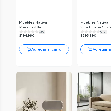
Muebles Nativa
Muebles Nativa
Mesa castilla
Sofá Bruma Gris 
0
(
0
)
0
(
0
)
$194.990
$295.990
Agregar al carro
Agregar a
Vista P