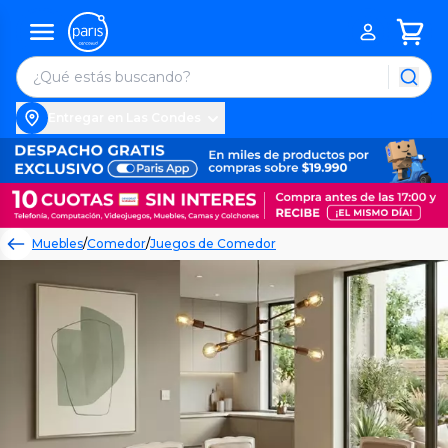
Entregar en Las Condes
Muebles
/
Comedor
/
Juegos de Comedor