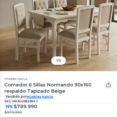
1
/
5
Muebles Nativa
Comedor 6 Sillas Normando 90x160
respaldo Tapizado Beige
Vendido por
Muebles Nativa
SKU
MK8I49BXBM-1
$789.990
19%
$979.990