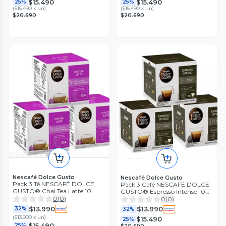
$15.490
$15.490
25%
25%
(
$15.490 x un
)
(
$15.490 x un
)
$20.690
$20.690
Nescafé Dolce Gusto
Nescafé Dolce Gusto
Pack 3 Té NESCAFÉ DOLCE
Pack 3 Café NESCAFÉ DOLCE
GUSTO® Chai Tea Latte 10
GUSTO® Espresso Intenso 10
Cápsulas
Cápsulas
0
(
0
)
0
(
0
)
$13.990
$13.990
32%
32%
(
$13.990 x un
)
$15.490
25%
$15.490
25%