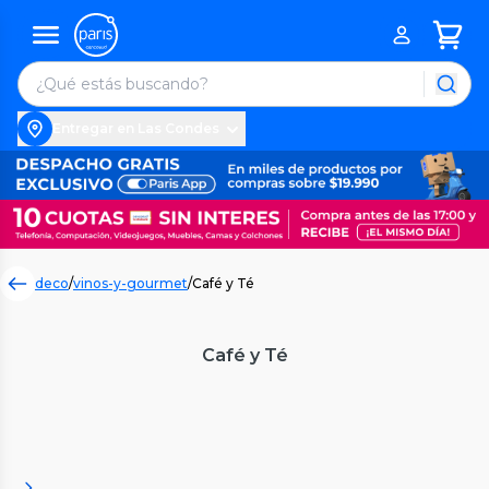
Entregar en Las Condes
deco
/
vinos-y-gourmet
/
Café y Té
Café y Té