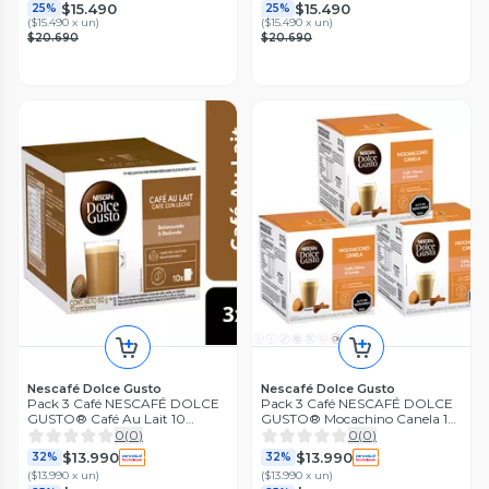
$15.490
$15.490
25%
25%
(
$15.490 x un
)
(
$15.490 x un
)
$20.690
$20.690
Nescafé Dolce Gusto
Nescafé Dolce Gusto
Pack 3 Café NESCAFÉ DOLCE
Pack 3 Café NESCAFÉ DOLCE
GUSTO® Café Au Lait 10
GUSTO® Mocachino Canela 10
Cápsulas
Cápsulas
0
(
0
)
0
(
0
)
$13.990
$13.990
32%
32%
(
$13.990 x un
)
(
$13.990 x un
)