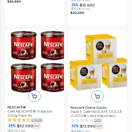
(
$13.990 x un
)
$36.990
$15.490
25%
(
$15.490 x un
)
$20.690
NESCAFÉ®
Nescafé Dolce Gusto
Café NESCAFÉ® Tradición
Pack 3 Café NESCAFÉ DOLCE
400g Pack X4
GUSTO® Latte Macchiato
Vanilla 10 Cápsulas
4.6
(
26
)
0
(
0
)
$52.990
$13.990
26%
32%
(
$33.119 x kg
)
(
$13.990 x un
)