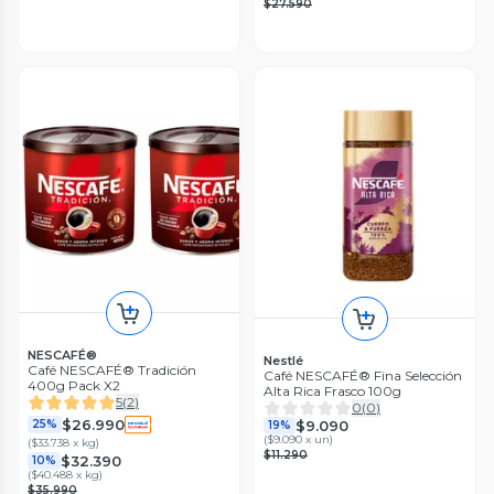
$27.590
NESCAFÉ®
Nestlé
Café NESCAFÉ® Tradición
Café NESCAFÉ® Fina Selección
400g Pack X2
Alta Rica Frasco 100g
5
(
2
)
0
(
0
)
$26.990
$9.090
25%
19%
(
$9.090 x un
)
(
$33.738 x kg
)
$11.290
$32.390
10%
(
$40.488 x kg
)
$35.990