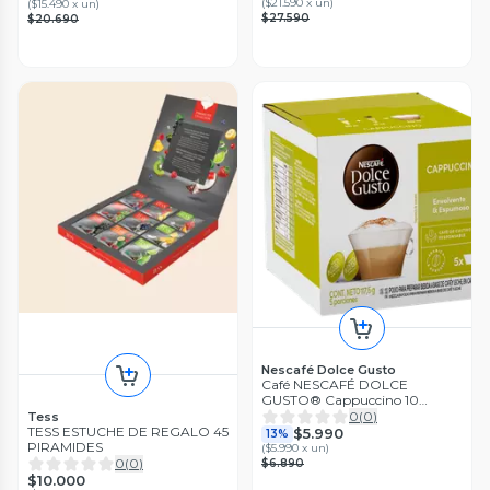
(
$21.590 x un
)
(
$15.490 x un
)
$27.590
$20.690
Nescafé Dolce Gusto
Café NESCAFÉ DOLCE
GUSTO® Cappuccino 10
Cápsulas
0
(
0
)
Tess
TESS ESTUCHE DE REGALO 45
$5.990
13%
PIRAMIDES
(
$5.990 x un
)
0
(
0
)
$6.890
$10.000