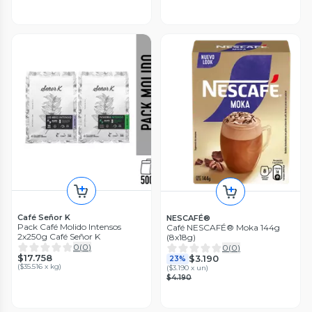
Café Señor K
NESCAFÉ®
Pack Café Molido Intensos
Café NESCAFÉ® Moka 144g
2x250g Café Señor K
(8x18g)
0
(
0
)
0
(
0
)
$17.758
$3.190
23%
(
$35.516 x kg
)
(
$3.190 x un
)
$4.190