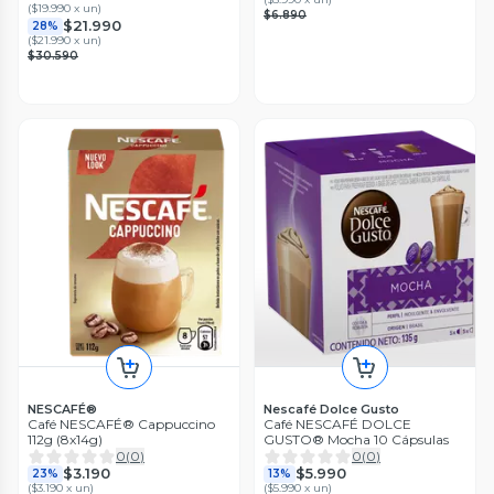
(
$19.990 x un
)
$6.890
$21.990
28%
(
$21.990 x un
)
$30.590
NESCAFÉ®
Nescafé Dolce Gusto
Café NESCAFÉ® Cappuccino
Café NESCAFÉ DOLCE
112g (8x14g)
GUSTO® Mocha 10 Cápsulas
0
(
0
)
0
(
0
)
$3.190
$5.990
23%
13%
(
$3.190 x un
)
(
$5.990 x un
)