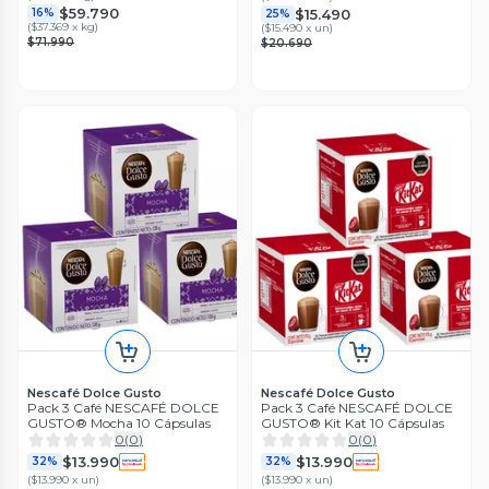
$59.790
$15.490
16%
25%
(
$37.369 x kg
)
(
$15.490 x un
)
$71.990
$20.690
Nescafé Dolce Gusto
Nescafé Dolce Gusto
Pack 3 Café NESCAFÉ DOLCE
Pack 3 Café NESCAFÉ DOLCE
GUSTO® Mocha 10 Cápsulas
GUSTO® Kit Kat 10 Cápsulas
0
(
0
)
0
(
0
)
$13.990
$13.990
32%
32%
(
$13.990 x un
)
(
$13.990 x un
)