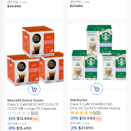
(
$19.990 x un
)
(
$15.490 x un
)
$27.590
$20.690
Starbucks
Nescafé Dolce Gusto
Pack 3 Café STARBUCKS
Pack 3 Café NESCAFÉ DOLCE
DOLCE GUSTO White Mocha
GUSTO® Lungo 10 Cápsulas
12 cápsulas
5
(
10
)
0
(
0
)
$19.990
$13.990
27%
32%
(
$19.990 x un
)
(
$13.990 x un
)
$21.590
$15.490
21%
25%