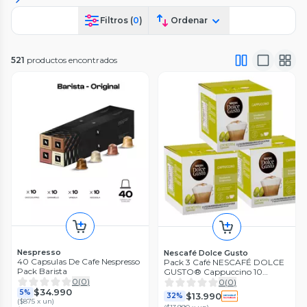
Filtros (
0
)
Ordenar
521
productos encontrados
Nespresso
Nescafé Dolce Gusto
40 Capsulas De Cafe Nespresso
Pack 3 Café NESCAFÉ DOLCE
Pack Barista
GUSTO® Cappuccino 10
0
(
0
)
Cápsulas
0
(
0
)
$34.990
5%
$13.990
32%
(
$875 x un
)