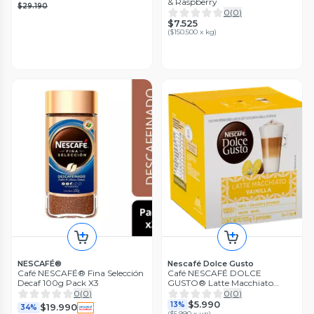
& Raspberry
$29.190
0
(
0
)
$7.525
(
$150.500 x kg
)
NESCAFÉ®
Nescafé Dolce Gusto
Café NESCAFÉ® Fina Selección
Café NESCAFÉ DOLCE
Decaf 100g Pack X3
GUSTO® Latte Macchiato
Vanilla 10 Cápsulas
0
(
0
)
0
(
0
)
$5.990
13%
$19.990
34%
(
$5.990 x un
)