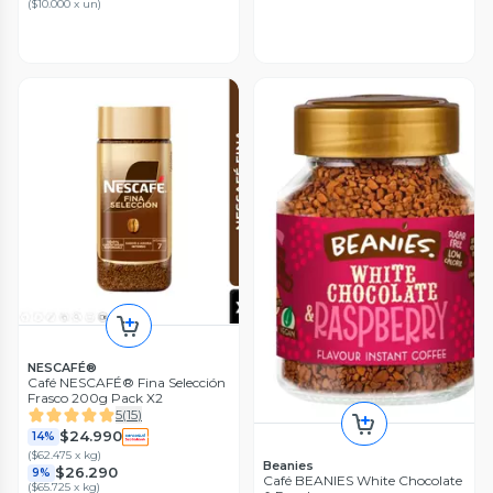
(
$10.000 x un
)
NESCAFÉ®
Café NESCAFÉ® Fina Selección
Frasco 200g Pack X2
5
(
15
)
$24.990
14%
(
$62.475 x kg
)
Beanies
$26.290
9%
Café BEANIES White Chocolate
(
$65.725 x kg
)