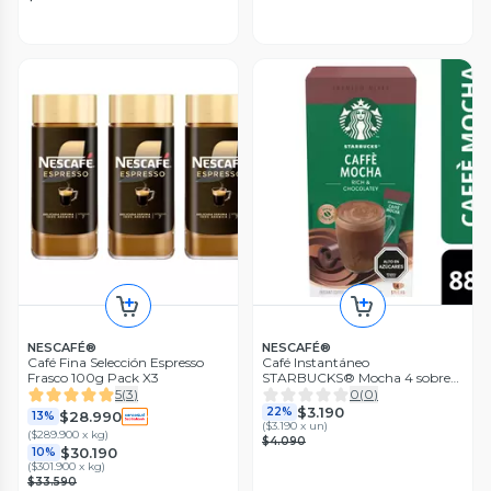
NESCAFÉ®
NESCAFÉ®
Café Fina Selección Espresso
Café Instantáneo
Frasco 100g Pack X3
STARBUCKS® Mocha 4 sobres
(4x22g)
5
(
3
)
0
(
0
)
$3.190
22%
$28.990
13%
(
$3.190 x un
)
(
$289.900 x kg
)
$4.090
$30.190
10%
(
$301.900 x kg
)
$33.590