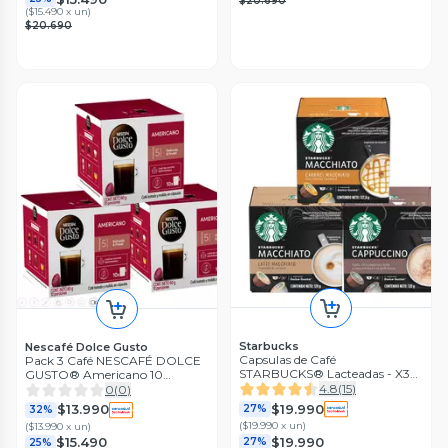
$20.690
(
$15.490 x un
)
$20.690
Starbucks
Nescafé Dolce Gusto
Capsulas de Café
Pack 3 Café NESCAFÉ DOLCE
STARBUCKS® Lacteadas - X3
GUSTO® Americano 10
Cajas
Cápsulas
4.8
(
15
)
0
(
0
)
$19.990
$13.990
27%
32%
(
$19.990 x un
)
(
$13.990 x un
)
$19.990
$15.490
27%
25%