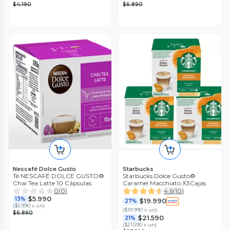
$4.190
$6.890
Nescafé Dolce Gusto
Starbucks
Té NESCAFÉ DOLCE GUSTO®
Starbucks Dolce Gusto®
Chai Tea Latte 10 Cápsulas
Caramel Macchiato X3Cajas
0
(
0
)
4.6
(
10
)
$5.990
13%
$19.990
27%
(
$5.990 x un
)
(
$19.990 x un
)
$6.890
$21.590
21%
(
$21.590 x un
)