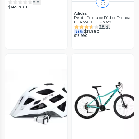
0
(
0
)
$149.990
Adidas
Pelota Pelota de Fútbol Trionda
FIFA WC CLB Unisex
3.8
(
4
)
$11.990
29%
$16.990