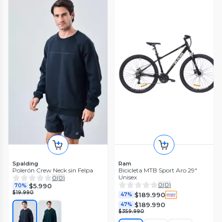
Spalding
Ram
Polerón Crew Neck sin Felpa
Bicicleta MTB Sport Aro 29"
Unisex
0
(
0
)
0
(
0
)
$5.990
70%
$19.990
$189.990
47%
$189.990
47%
$359.990