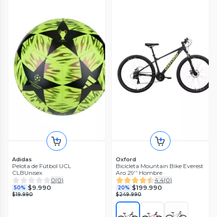
Adidas
Oxford
Pelota de Fútbol UCL
Bicicleta Mountain Bike Everest
CLBUnisex
Aro 29'' Hombre
0
(
0
)
4.4
(
0
)
$9.990
$199.990
50%
20%
$19.990
$249.990