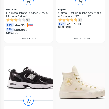
Bebesit
iGpro
Bicicleta Infantil Queen Aro 16
Cama Elastica IGpro con Malla
Morada Bebesit
y Escalera 4,27 mt 14FT
3
(
1
)
5
(
1
)
$219.900
59%
$64.990
56%
$548.990
$69.990
53%
$149.990
Promocionado
Promocionado