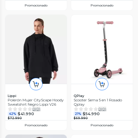
Promocionado
Promocionado
Lippi
QPlay
Polerón Mujer CityScape Hoody
Scooter Sema 5 en 1 Rosado
Sweatshirt Negro Lippi V26
Qplay
0
(
0
)
0
(
0
)
$41.990
$54.990
42%
21%
$72.990
$69.990
Promocionado
Promocionado