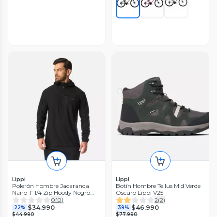
Lippi
Lippi
Polerón Hombre Jacaranda
Botín Hombre Tellus Mid Verde
Nano-F 1/4 Zip Hoody Negro
Oscuro Lippi V25
Lippi I26
0
(
0
)
2
(
2
)
$34.990
$46.990
22%
39%
$44.990
$77.990