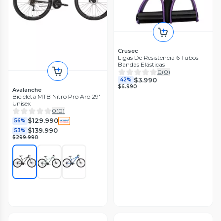
Crusec
Ligas De Resistencia 6 Tubos
Bandas Elásticas
0
(
0
)
$3.990
42%
$6.990
Avalanche
Bicicleta MTB Nitro Pro Aro 29'
Unisex
0
(
0
)
$129.990
56%
$139.990
53%
$299.990