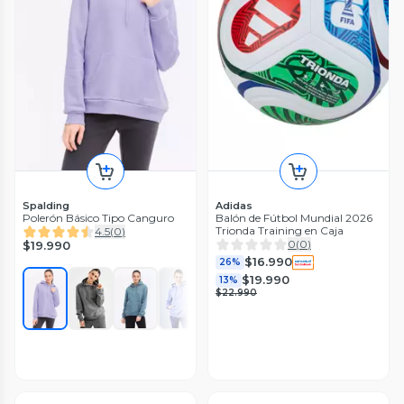
Spalding
Adidas
Polerón Básico Tipo Canguro
Balón de Fútbol Mundial 2026
Trionda Training en Caja
4.5
(
0
)
0
(
0
)
$19.990
$16.990
26%
$19.990
13%
$22.990