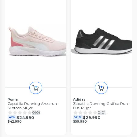
Puma
Adidas
Zapatilla Running Anzarun
Zapatilla Running Gráfica Run
Sliptech Mujer
60S Mujer
0
(
0
)
0
(
0
)
$24.990
$29.990
41%
50%
$42.990
$59.990