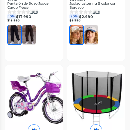
Pantalón de Buzo Jogger
Jockey Lettering Bicolor con
Cargo Fleece
Bordado
0
(
0
)
0
(
0
)
$17.990
$2.990
10%
70%
$19.990
$9.990