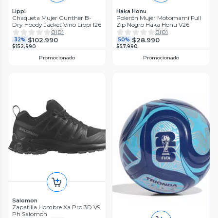
Lippi
Haka Honu
Chaqueta Mujer Gunther B-
Polerón Mujer Motomami Full
Dry Hoody Jacket Vino Lippi I26
Zip Negro Haka Honu V26
0
(
0
)
0
(
0
)
$102.990
$28.990
32%
50%
$152.990
$57.990
Promocionado
Promocionado
Salomon
Zapatilla Hombre Xa Pro 3D V9
Ph Salomon