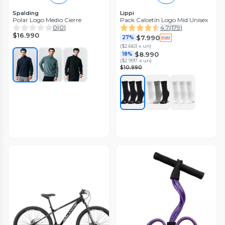
Spalding
Lippi
Polar Logo Medio Cierre
Pack Calcetín Logo Mid Unisex
0
(
0
)
4.7
(
179
)
$16.990
$7.990
27%
(
$2.663 x un
)
$8.990
18%
(
$2.997 x un
)
$10.990