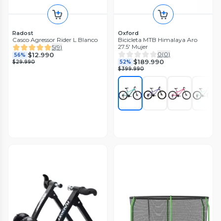
Radost
Oxford
Casco Agressor Rider L Blanco
Bicicleta MTB Himalaya Aro
27.5' Mujer
5
(
9
)
0
(
0
)
$12.990
56%
$189.990
$29.990
52%
$399.990