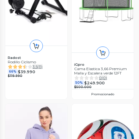
Radost
Rodillo Ciclismo
iGpro
3.5
(
11
)
Cama Elastica 3,66 Premium
$39.990
66%
Malla y Escalera verde 12FT
$119.990
0
(
0
)
$249.900
50%
$500.000
Promocionado