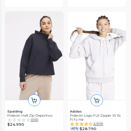
Spalding
Adidas
Polerón Half Zip Deportivo
Polerón Logo Full Zipper W 3s
Fl Fz Hd
0
(
0
)
4.9
(
11
)
$24.990
$28.790
40%