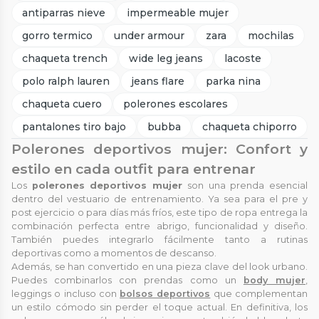
antiparras nieve
impermeable mujer
gorro termico
under armour
zara
mochilas
chaqueta trench
wide leg jeans
lacoste
polo ralph lauren
jeans flare
parka nina
chaqueta cuero
polerones escolares
pantalones tiro bajo
bubba
chaqueta chiporro
Polerones deportivos mujer: Confort y
estilo en cada outfit para entrenar
Los
polerones deportivos mujer
son una prenda esencial
dentro del vestuario de entrenamiento. Ya sea para el pre y
post ejercicio o para días más fríos, este tipo de ropa entrega la
combinación perfecta entre abrigo, funcionalidad y diseño.
También puedes integrarlo fácilmente tanto a rutinas
deportivas como a momentos de descanso.
Además, se han convertido en una pieza clave del look urbano.
Puedes combinarlos con prendas como un
body mujer
,
leggings o incluso con
bolsos deportivos
que complementan
un estilo cómodo sin perder el toque actual. En definitiva, los