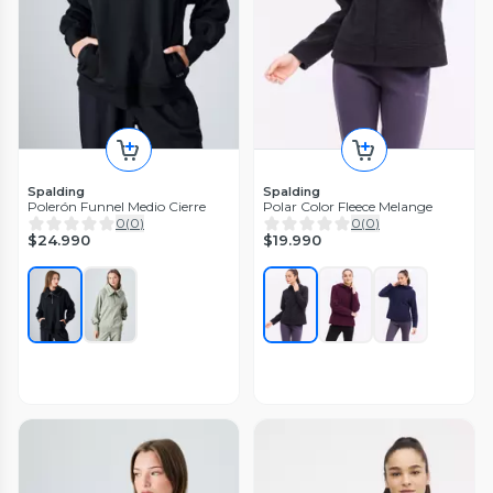
Spalding
Spalding
Polerón Funnel Medio Cierre
Polar Color Fleece Melange
0
(
0
)
0
(
0
)
$24.990
$19.990