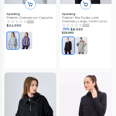
Spalding
Spalding
Polerón Oversize con Capucha
Polerón Tela Fluida, Look
Oversize y Largo, Corte Curvo
0
(
0
)
0
(
0
)
$24.990
$8.990
70%
$29.990