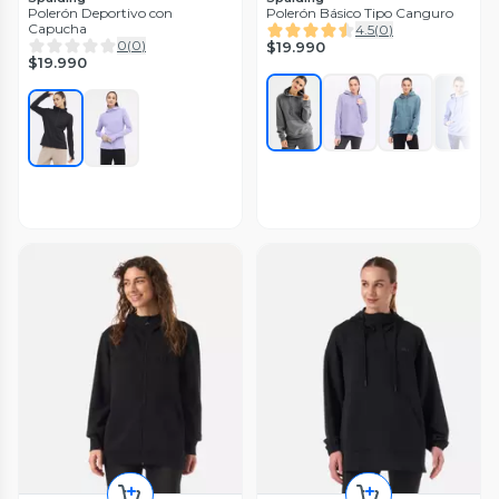
Polerón Deportivo con
Polerón Básico Tipo Canguro
Capucha
4.5
(
0
)
0
(
0
)
$19.990
$19.990