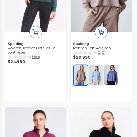
Spalding
Spalding
Polerón Técnico Detalles En
Polerón Soft Relajado
contrastes
0
(
0
)
0
(
0
)
$29.990
$24.990