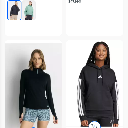
$47.990