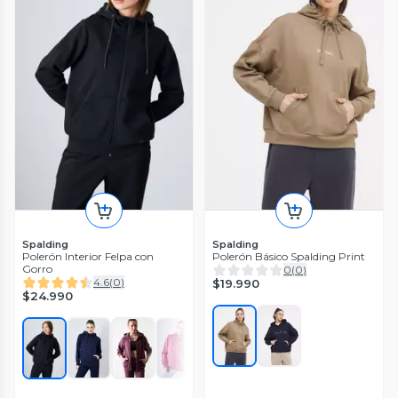
Spalding
Spalding
Polerón Interior Felpa con
Polerón Básico Spalding Print
Gorro
0
(
0
)
4.6
(
0
)
$19.990
$24.990