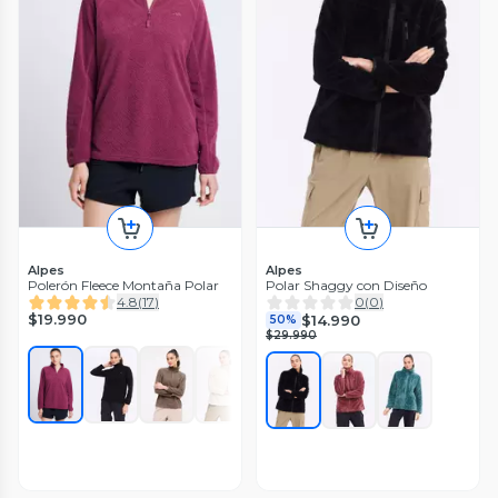
Alpes
Alpes
Polerón Fleece Montaña Polar
Polar Shaggy con Diseño
4.8
(
17
)
0
(
0
)
$19.990
$14.990
50%
$29.990