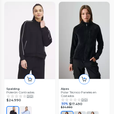
Spalding
Alpes
Polerón Contrastes
Polar Técnico Paneles en
Costados
0
(
0
)
0
(
0
)
$24.990
$17.490
50%
$34.990