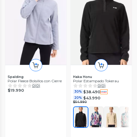
Spalding
Haka Honu
Polar Fleece Bolsillos con Cierre
Polar Estampado Tokerau
0
(
0
)
0
(
0
)
$19.990
$38.490
30%
$43.990
20%
$54.990