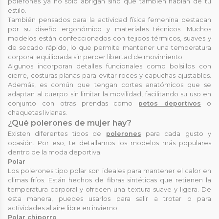
polerones ya no sólo abrigan sino que también hablan de tu
estilo.
También pensados para la actividad física femenina destacan
por su diseño ergonómico y materiales técnicos. Muchos
modelos están confeccionados con tejidos térmicos, suaves y
de secado rápido, lo que permite mantener una temperatura
corporal equilibrada sin perder libertad de movimiento.
Algunos incorporan detalles funcionales como bolsillos con
cierre, costuras planas para evitar roces y capuchas ajustables.
Además, es común que tengan cortes anatómicos que se
adaptan al cuerpo sin limitar la movilidad, facilitando su uso en
conjunto con otras prendas como
petos deportivos
o
chaquetas livianas.
¿Qué polerones de mujer hay?
Existen diferentes tipos de
polerones
para cada gusto y
ocasión. Por eso, te detallamos los modelos más populares
dentro de la moda deportiva.
Polar
Los polerones tipo polar son ideales para mantener el calor en
climas fríos. Están hechos de fibras sintéticas que retienen la
temperatura corporal y ofrecen una textura suave y ligera. De
esta manera, puedes usarlos para salir a trotar o para
actividades al aire libre en invierno.
Polar chiporro