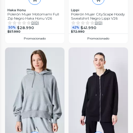
Haka Honu
Lippi
Polerón Mujer Motomami Full
Polerón Mujer CityScape Hoody
Zip Negro Haka Honu V26
Sweatshirt Negro Lippi V26
0
(
0
)
0
(
0
)
$28.990
$41.990
50%
42%
$57.990
$72.990
Promocionado
Promocionado