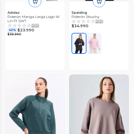
Adidas
Spalding
Polerón Manga Larga Logo W
Polerón Slouchy
Lin Ft SWT
0
(
0
)
0
(
0
)
$34.990
$23.990
40%
$39.990