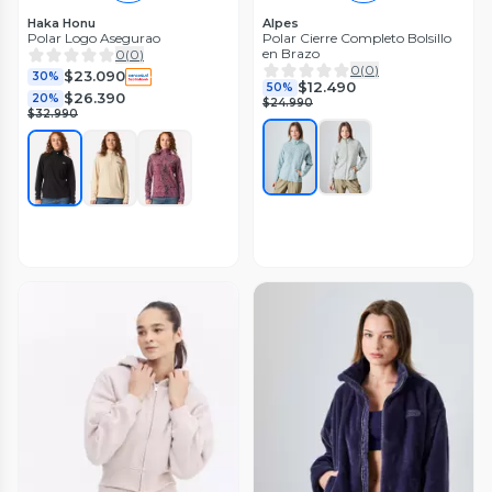
Haka Honu
Alpes
Polar Logo Asegurao
Polar Cierre Completo Bolsillo
en Brazo
0
(
0
)
0
(
0
)
$23.090
30%
$12.490
50%
$26.390
20%
$24.990
$32.990