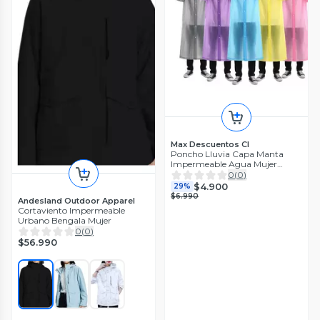
Max Descuentos Cl
Poncho Lluvia Capa Manta
Impermeable Agua Mujer
Hombre
0
(
0
)
$4.900
29%
$6.990
Andesland Outdoor Apparel
Cortaviento Impermeable
Urbano Bengala Mujer
0
(
0
)
$56.990