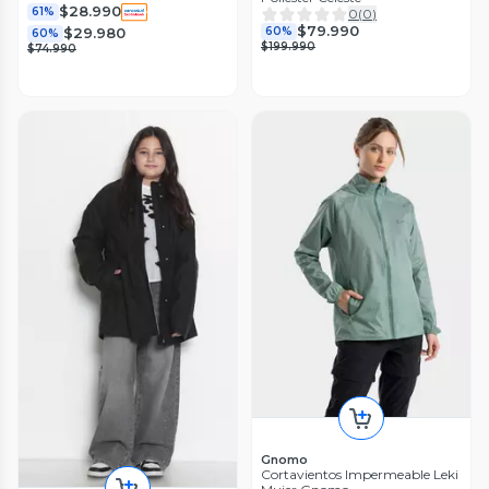
$28.990
61%
0
(
0
)
$79.990
60%
$29.980
60%
$199.990
$74.990
Gnomo
Cortavientos Impermeable Leki