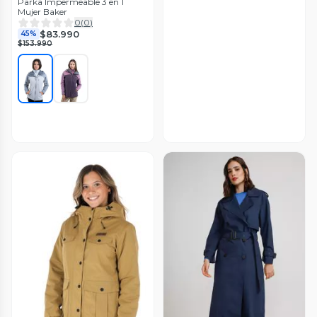
Parka Impermeable 3 en 1
Mujer Baker
0
(
0
)
$83.990
45%
$153.990