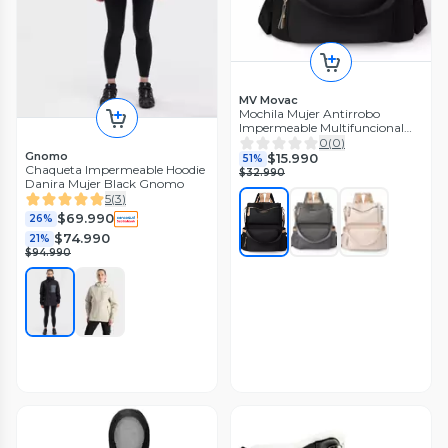
MV Movac
Mochila Mujer Antirrobo
Impermeable Multifuncional
Gran Capacidad Dise o
0
(
0
)
Elegante
Gnomo
$15.990
51%
Chaqueta Impermeable Hoodie
$32.990
Danira Mujer Black Gnomo
5
(
3
)
$69.990
26%
$74.990
21%
$94.990