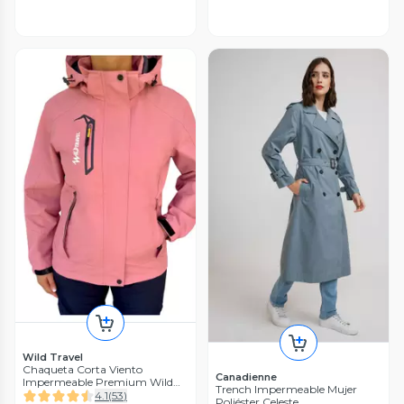
Wild Travel
Chaqueta Corta Viento
Canadienne
Impermeable Premium Wild
Trench Impermeable Mujer
Travel Mujer
4.1
(
53
)
Poliéster Celeste