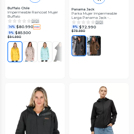
Buffalo Chile
Panama Jack
Impermeable Raincoat Mujer
Parka Mujer Impermeable
Buffalo
Larga Panama Jack -
0
(
0
)
PJM008M
0
(
0
)
$80.990
$72.990
14%
8%
$79.990
$85.500
9%
$94.990