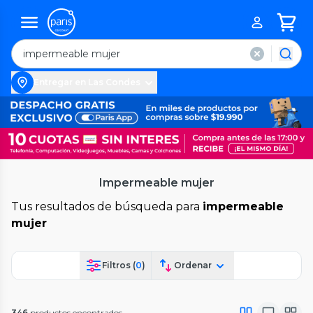
Entregar en Las Condes
Impermeable mujer
Tus resultados de búsqueda para
impermeable
mujer
Filtros (
0
)
Ordenar
346
productos encontrados