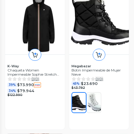
K-Way
Megabazar
Chaqueta Women
Botin Impermeable de Mujer
Impermeable Sophie Stretch
Nieve
Poly Jersey Black Pure
0
(
0
)
0
(
0
)
$23.690
45%
$73.990
39%
$43.792
$79.944
34%
$122.990