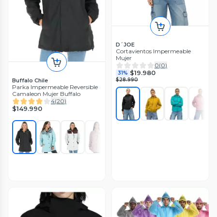
D´JOE
Cortavientos Impermeable
Mujer
0
(
0
)
$19.980
31%
$28.990
Buffalo Chile
Parka Impermeable Reversible
Camaleon Mujer Buffalo
4
(
20
)
$149.990