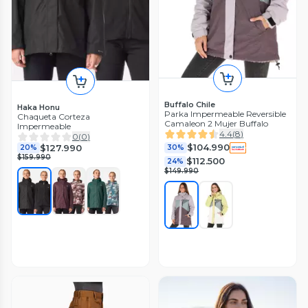
Buffalo Chile
Haka Honu
Parka Impermeable Reversible
Chaqueta Corteza
Camaleon 2 Mujer Buffalo
Impermeable
4.4
(
8
)
0
(
0
)
$104.990
$127.990
30%
20%
$159.990
$112.500
24%
$149.990