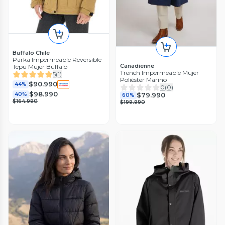
Buffalo Chile
Parka Impermeable Reversible
Canadienne
Tepu Mujer Buffalo
Trench Impermeable Mujer
5
(
1
)
Poliéster Marino
$90.990
44%
0
(
0
)
$98.990
40%
$79.990
60%
$164.990
$199.990