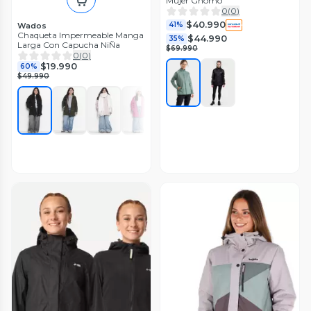
Mujer Gnomo
0
(
0
)
$40.990
41%
Wados
Chaqueta Impermeable Manga
$44.990
35%
Larga Con Capucha NiÑa
$69.990
0
(
0
)
$19.990
60%
$49.990