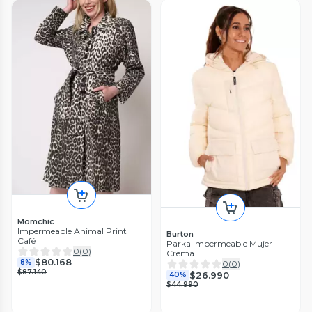
Momchic
Impermeable Animal Print
Burton
Café
Parka Impermeable Mujer
0
(
0
)
Crema
$80.168
8%
0
(
0
)
$87.140
$26.990
40%
$44.990