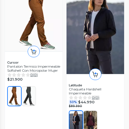
Cursor
Pantalon Termico Impermeable
Softshell Con Micropolar Mujer
0
(
0
)
$21.900
Latitude
Chaqueta Hardshell
Impermeable
0
(
0
)
$44.990
50%
$89.990