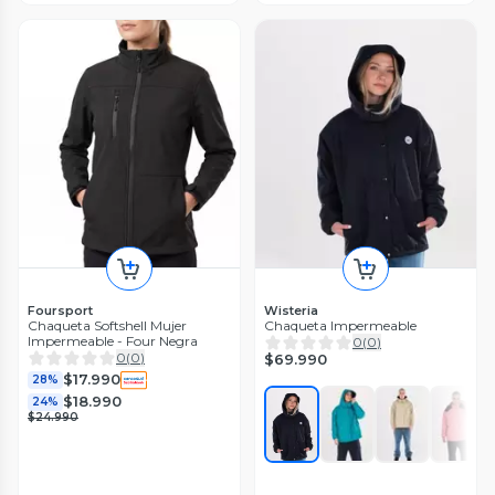
Foursport
Wisteria
Chaqueta Softshell Mujer
Chaqueta Impermeable
Impermeable - Four Negra
0
(
0
)
0
(
0
)
$69.990
$17.990
28%
$18.990
24%
$24.990