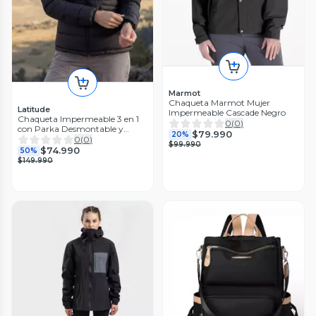
Marmot
Chaqueta Marmot Mujer
Latitude
Impermeable Cascade Negro
Chaqueta Impermeable 3 en 1
0
(
0
)
con Parka Desmontable y
$79.990
20%
Térmica
0
(
0
)
$99.990
$74.990
50%
$149.990