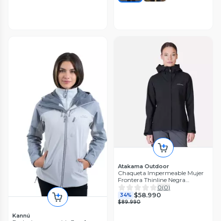
Atakama Outdoor
Chaqueta Impermeable Mujer
Frontera Thinline Negra
Atakama Outdoor
0
(
0
)
$58.990
34%
$89.990
Kannú