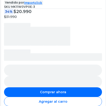
Vendido por
Importclick
SKU
MK11W0VP0E-3
$20.990
34%
$31.990
Comprar ahora
Agregar al carro