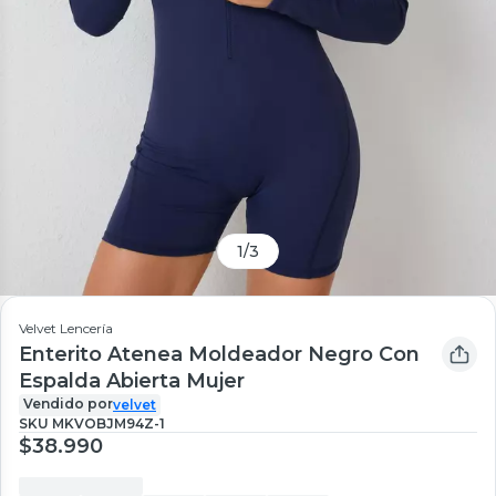
1
/
3
Velvet Lencería
Enterito Atenea Moldeador Negro Con
Espalda Abierta Mujer
Vendido por
velvet
SKU
MKVOBJM94Z-1
$38.990