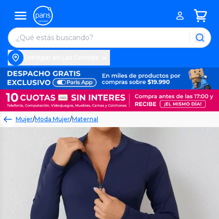
Entregar en Las Condes
Mujer
/
Moda Mujer
/
Maternal