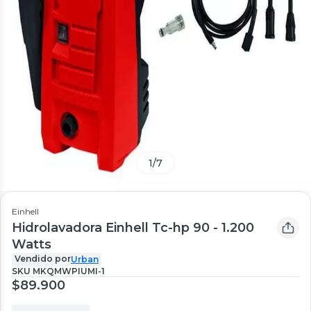
1
/
7
Einhell
Hidrolavadora Einhell Tc-hp 90 - 1.200
Watts
Vendido por
Urban
SKU
MKQMWPIUMI-1
$89.900