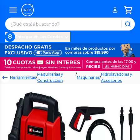
Entregar en Las Condes
Maquinarias y
/
Hidrolavadoras y
Herramientas
/
Maquinarias
/
Construcción
Accesorios