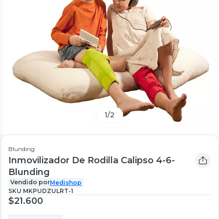
1
/
2
Blunding
Inmovilizador De Rodilla Calipso 4-6-
Blunding
Vendido por
Medishop
SKU
MKPUDZULRT-1
$21.600