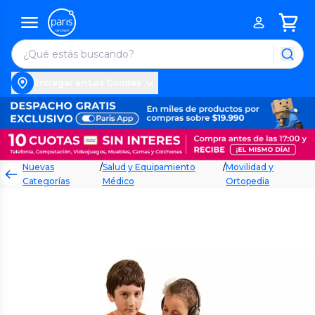
Entregar en Las Condes
Nuevas
/
Salud y Equipamiento
/
Movilidad y
Categorías
Médico
Ortopedia