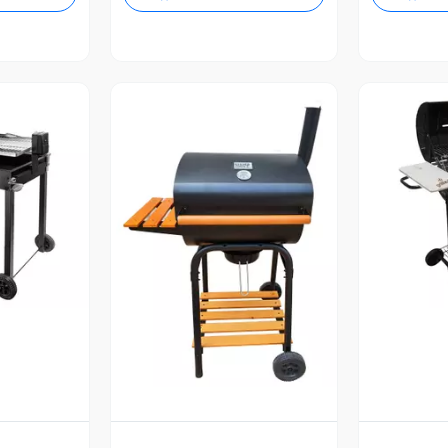
revia
V
Vista Previa