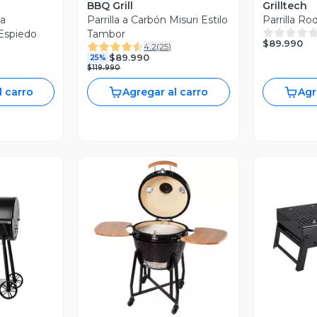
BBQ Grill
Grilltech
ca
Parrilla a Carbón Misuri Estilo
Parrilla R
Espiedo
Tambor
$89.990
4.2
(
25
)
$89.990
25%
$119.990
l carro
Agregar al carro
Agr
revia
Vista Previa
V