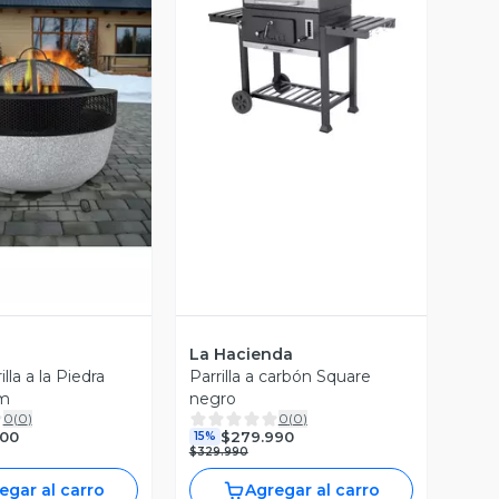
Vista Previa
ista Previa
La Hacienda
lla a la Piedra
Parrilla a carbón Square
m
negro
0
(
0
)
0
(
0
)
900
$279.990
15%
$329.990
egar al carro
Agregar al carro