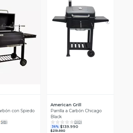
Vista Previa
ista Previa
American Grill
Carbón con Spiedo
Parrilla a Carbón Chicago
Black
5
(
8
)
0
(
0
)
$139.990
36%
$219.990