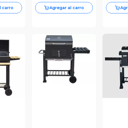
l carro
Agregar al carro
Agr
Vista Previa
revia
V