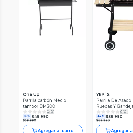
Vista Previa
Vista P
One Up
YEP`S
Parrilla carbón Medio
Parrilla De Asado
tambor BM300
Ruedas Y Bandej
0
(
0
)
0
(
0
)
$49.990
$39.990
16%
42%
$59.990
$69.990
Agregar al carro
Agregar a