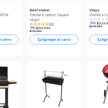
Beef Maker
Wayu
RBÓN
Parrilla a carbón Square
Parrilla a 
negro
$224.9
10%
5
(
3
)
$249.990
$159.990
11%
$179.990
l carro
Agregar al carro
Agr
V
revia
Vista Previa