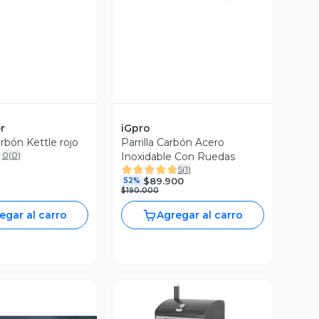
r
iGpro
arbón Kettle rojo
Parrilla Carbón Acero
0
(
0
)
Inoxidable Con Ruedas
5
(
1
)
$89.900
52%
$190.000
egar al carro
Agregar al carro