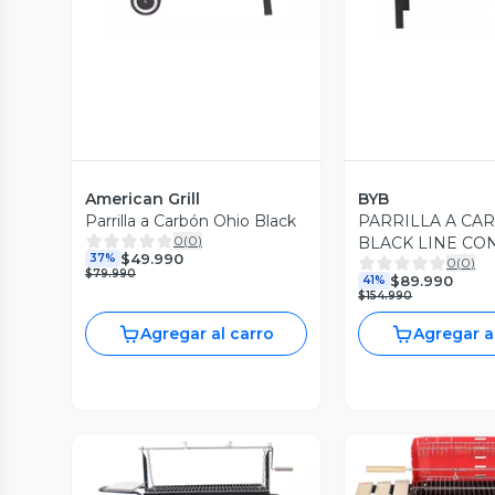
American Grill
BYB
Parrilla a Carbón Ohio Black
PARRILLA A CA
0
(
0
)
BLACK LINE CON
$49.990
37%
0
(
0
)
RUEDAS KY1813 
$79.990
$89.990
41%
$154.990
Agregar al carro
Agregar a