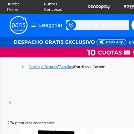
Jumbo
Puntos
Prime
Cencosud
Categorías
Entregar en Las Condes
Jardín y Terraza
/
Parrillas
/
Parrillas a Carbón
274
productos encontrados