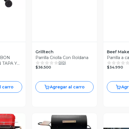
Grilltech
Beef Make
RBON
Parrilla Criolla Con Roldana
Parrilla a c
0
(
0
)
 TAPA Y
$36.500
$34.990
24F
l carro
Agregar al carro
Agr