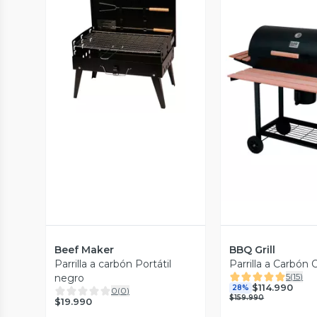
Vista Previa
Vista P
Beef Maker
BBQ Grill
Parrilla a carbón Portátil
Parrilla a Carbón
5
(
15
)
negro
$114.990
28%
0
(
0
)
$159.990
$19.990