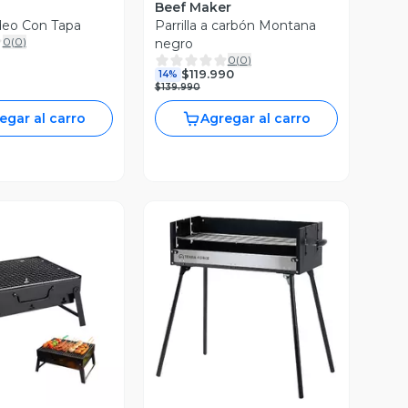
Beef Maker
odeo Con Tapa
Parrilla a carbón Montana
0
(
0
)
negro
0
(
0
)
$119.990
14%
$139.990
egar al carro
Agregar al carro
ista Previa
Vista Previa