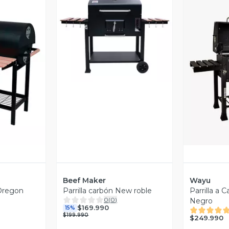
Vista Previa
revia
V
Beef Maker
Wayu
 Oregon
Parrilla carbón New roble
Parrilla a 
0
(
0
)
Negro
$169.990
15%
$199.990
$249.990