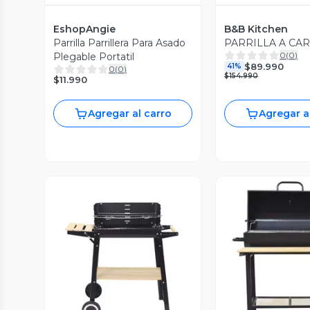
EshopAngie
B&B Kitchen
Parrilla Parrillera Para Asado
PARRILLA A CA
0
(
0
)
Plegable Portatil
$89.990
41%
0
(
0
)
$154.990
$11.990
Agregar al carro
Agregar a
Vista Previa
Vista P