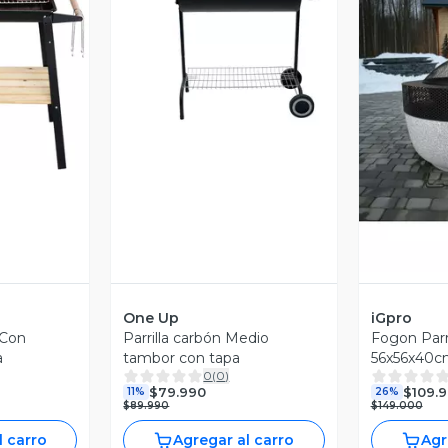
Vista Previa
revia
V
One Up
iGpro
 Con
Parrilla carbón Medio
Fogon Parri
a
tambor con tapa
56x56x40c
0
(
0
)
$79.990
$109.
11%
26%
$89.990
$149.000
l carro
Agregar al carro
Agr