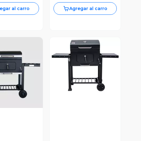
egar al carro
Agregar al carro
Vista Previa
ista Previa