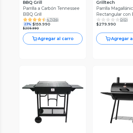
BBQ Grill
Grilltech
Parrilla a Carbón Tennessee
Parrilla Magalláni
BBQ Grill
Rectangular con 
4.7
(
36
)
0
(
0
)
$279.990
$159.990
23%
$209.990
Agregar al carro
Agregar a
Vista Previa
Vista P