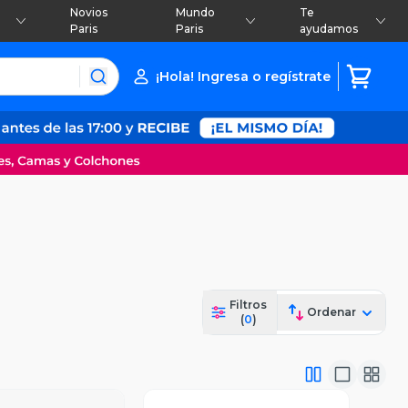
Novios
Mundo
Te
Paris
Paris
ayudamos
¡Hola! Ingresa o regístrate
Filtros
Ordenar
(
0
)