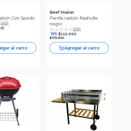
Beef Maker
Carbón Con Spiedo
Parrilla carbón Nashville
0
(
0
)
negro
91
0
(
0
)
$149.990
16%
$179.990
egar al carro
Agregar al carro
ista Previa
Vista Previa