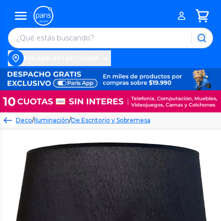
Entregar en Las Condes
Deco
/
Iluminación
/
De Escritorio y Sobremesa