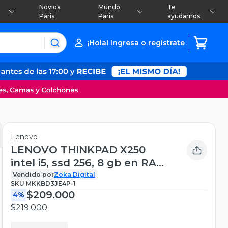
Novios
Mundo
Te
Paris
Paris
ayudamos
¡Hola! Ingresa o regístrate
Lenovo
LENOVO THINKPAD X250
intel i5, ssd 256, 8 gb en RAM ,
Reacondicionado
Vendido por
Zoka Digital
SKU
MKKBD3JE4P-1
$209.000
4%
$219.000