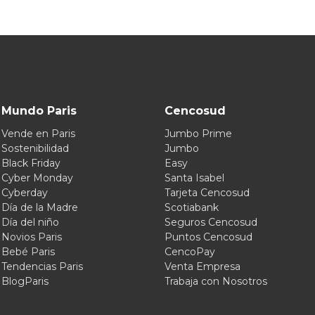
Mundo Paris
Cencosud
Vende en Paris
Jumbo Prime
Sostenibilidad
Jumbo
Black Friday
Easy
Cyber Monday
Santa Isabel
Cyberday
Tarjeta Cencosud
Día de la Madre
Scotiabank
Día del niño
Seguros Cencosud
Novios Paris
Puntos Cencosud
Bebé Paris
CencoPay
Tendencias Paris
Venta Empresa
BlogParis
Trabaja con Nosotros