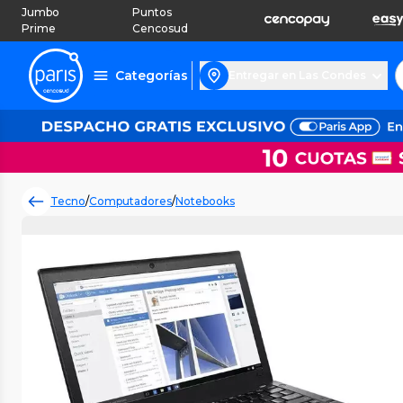
Jumbo
Puntos
Prime
Cencosud
Categorías
Entregar en Las Condes
Tecno
/
Computadores
/
Notebooks