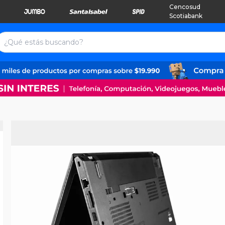
Cencosud
Scotiabank