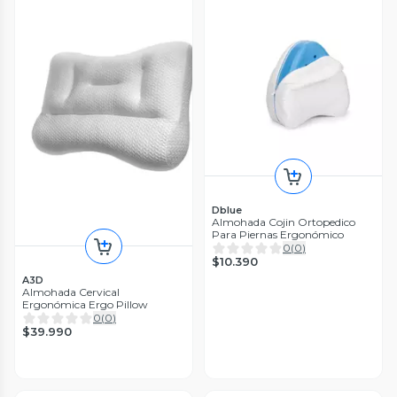
Dblue
Almohada Cojin Ortopedico
Para Piernas Ergonómico
0
(
0
)
$10.390
A3D
Almohada Cervical
Ergonómica Ergo Pillow
0
(
0
)
$39.990