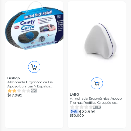
Lushop
Almohada Ergonómica De
Apoyo Lumbar Y Espalda
Columna
2
(
2
)
LABG
$17.989
Almohada Ergonómica Apoyo
Piernas Rodillas Ortopédico
Color Blanco
0
(
0
)
$22.999
54%
$50.000