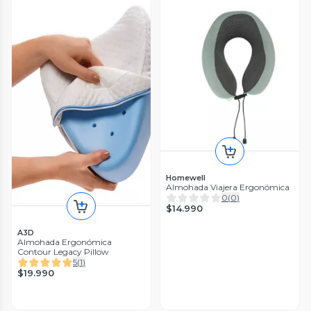
Homewell
Almohada Viajera Ergonómica
0
(
0
)
$14.990
A3D
Almohada Ergonómica
Contour Legacy Pillow
5
(
1
)
$19.990