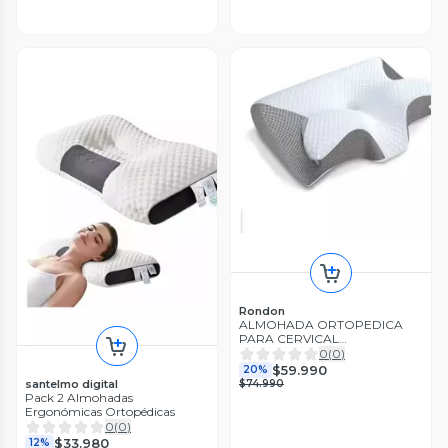
Rondon
ALMOHADA ORTOPEDICA
PARA CERVICAL
ERGONOMICA LAU
0
(
0
)
$59.990
20%
santelmo digital
$74.990
Pack 2 Almohadas
Ergonómicas Ortopédicas
0
(
0
)
$33.980
12%