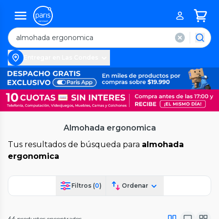
Entregar en Las Condes
Almohada ergonomica
Tus resultados de búsqueda para
almohada
ergonomica
Filtros (
0
)
Ordenar
44
productos encontrados