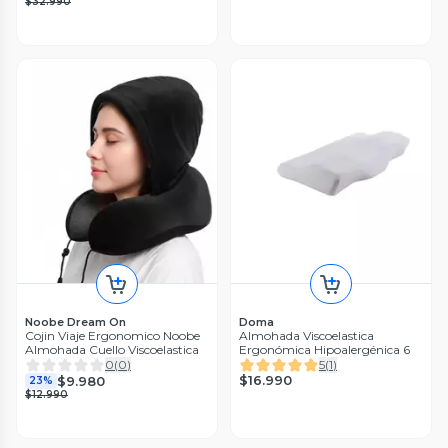
$32.990
Noobe Dream On
Doma
Cojin Viaje Ergonomico Noobe
Almohada Viscoelastica
Almohada Cuello Viscoelastica
Ergonómica Hipoalergénica 6
0
(
0
)
5
(
1
)
$16.990
$9.980
23%
$12.990