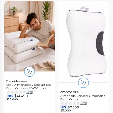
Decoideasemi
Set 2 Almohadas Viscoelásticas
Ergonómicas - 40x70 cm -
Soporte Cervical
0
(
0
)
CITOTOOLS
$41.490
Almohada Cervical Ortopédica
28%
Ergonómica
$58.090
0
(
0
)
$7.500
31%
$11.000