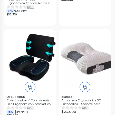
$32.990
Ergonómica Cervical Roro Con
Memoria Algodón
0
(
0
)
$41.209
21%
$52.319
OFERTABKN
diamac
Cojin Lumbar Y Cojin Asiento
Almohada Ergonómica 3D
Silla Ergonomico Viscoelastico
Ortopédica – Soporte para
Cuello y Cervical
0
(
0
)
0
(
0
)
$24.000
$17.990
45%