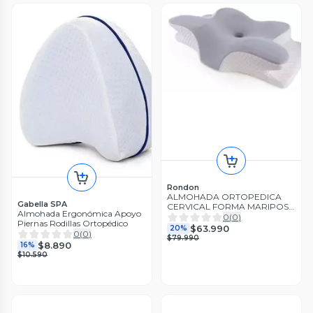
Rondon
ALMOHADA ORTOPEDICA
Gabella SPA
CERVICAL FORMA MARIPOSA
Almohada Ergonómica Apoyo
ERGONOMICA LAU
0
(
0
)
Piernas Rodillas Ortopédico
$63.990
20%
0
(
0
)
$79.990
$8.890
16%
$10.590