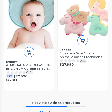
Rondon
Almohada Bebe Dormir
Animal Algodón Ergonomica
Descanso Jer
0
(
0
)
Rondon
$27.990
ALMOHADA VISCOELASTICA
ERGONOMICO BEBE RECIEN
NACIDO LAU
0
(
0
)
$27.990
13%
$32.488
Has visto
30
de
44
productos