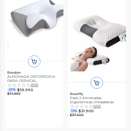
Rondon
ALMOHADA ORTOPEDICA
PARA CERVICAL
ERGONOMICA LAU
0
(
0
)
$59.990
20%
Rowiffy
$74.990
Pack 2 Almohadas
Ergonómicas Ortopédicas
0
(
0
)
$31.900
13%
$37.000