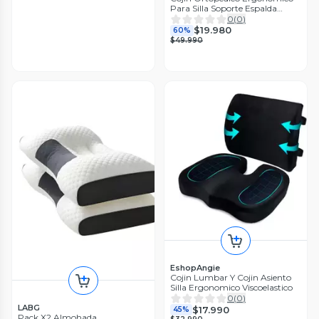
Para Silla Soporte Espalda
Acqui
0
(
0
)
$19.980
60%
$49.990
EshopAngie
Cojin Lumbar Y Cojin Asiento
Silla Ergonomico Viscoelastico
0
(
0
)
LABG
$17.990
45%
Pack X2 Almohada