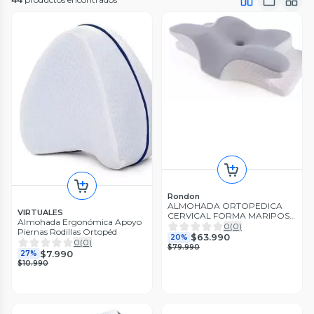
Rondon
ALMOHADA ORTOPEDICA
VIRTUALES
CERVICAL FORMA MARIPOSA
Almohada Ergonómica Apoyo
ERGONOMICA LAU
0
(
0
)
Piernas Rodillas Ortopéd
$63.990
20%
0
(
0
)
$79.990
$7.990
27%
$10.990