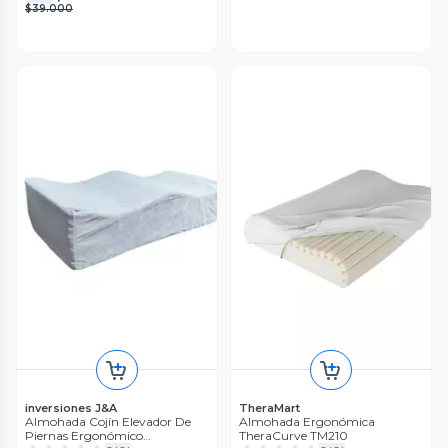
$39.000
inversiones J&A
TheraMart
Almohada Cojín Elevador De
Almohada Ergonómica
Piernas Ergonómico
TheraCurve TM210