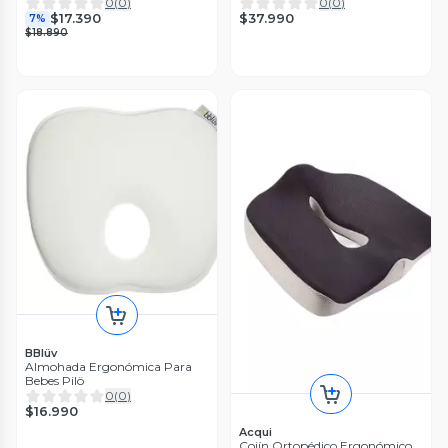
Antiescaras
0
(
0
)
0
(
0
)
$37.990
$17.390
7%
$18.890
BBlüv
Almohada Ergonómica Para
Bebes Pilö
0
(
0
)
$16.990
Acqui
Cojín Ortopédico Ergonómico