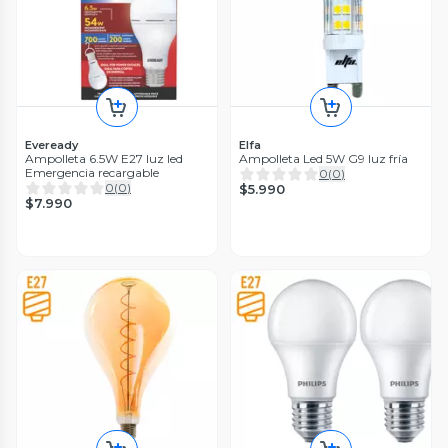
Eveready
Elfa
Ampolleta 6.5W E27 luz led
Ampolleta Led 5W G9 luz fría
Emergencia recargable
0
(
0
)
0
(
0
)
$5.990
$7.990