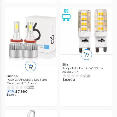
Elfa
Ampolleta Led 3.5W G9 luz
cálida 2 un.
0
(
0
)
Lushop
$8.990
Pack 2 Ampolleta Led Faro
Delantero H11 Autos
0
(
0
)
$7.990
20%
$9.989