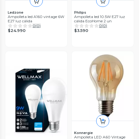
Ledzone
Philips
Ampolleta led A160 vintage 6W
Ampolleta led 10.5W E27 luz
E27 luz cálida
cálida EcoHome 2 un
0
(
0
)
0
(
0
)
$24.990
$3.590
Konnergie
Ampolleta LED A60 Vintage