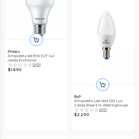
Philips
Ampolleta led 8W E27 luz
cálida EcoHome
0
(
0
)
$1.690
ByP
Ampolleta Led Vela 5W Luz
Cálida Base E14 Westinghouse
0
(
0
)
$2.290