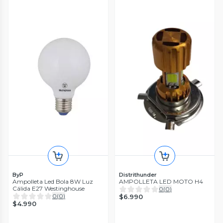
ByP
Distrithunder
Ampolleta Led Bola 8W Luz
AMPOLLETA LED MOTO H4
Cálida E27 Westinghouse
0
(
0
)
0
(
0
)
$6.990
$4.990