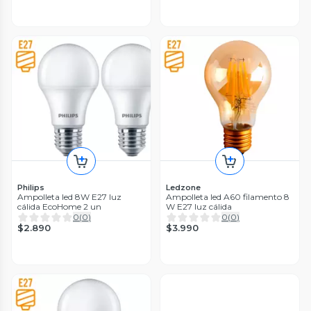
Philips
Ledzone
Ampolleta led 8W E27 luz
Ampolleta led A60 filamento 8
cálida EcoHome 2 un
W E27 luz cálida
0
(
0
)
0
(
0
)
$2.890
$3.990