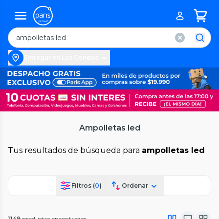
Entregar en Las Condes
Ampolletas led
Tus resultados de búsqueda para
ampolletas led
Filtros (
0
)
Ordenar
1149
productos encontrados