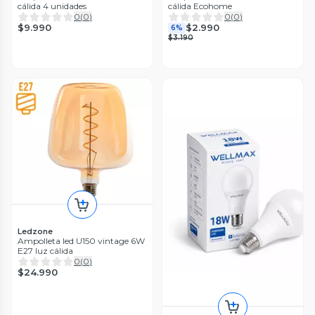
cálida 4 unidades
cálida Ecohome
0
(
0
)
0
(
0
)
$9.990
$2.990
6%
$3.190
Ledzone
Ampolleta led U150 vintage 6W
E27 luz cálida
0
(
0
)
$24.990