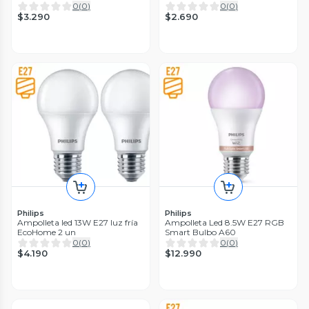
0
(
0
)
0
(
0
)
$3.290
$2.690
Philips
Philips
Ampolleta led 13W E27 luz fría
Ampolleta Led 8.5W E27 RGB
EcoHome 2 un
Smart Bulbo A60
0
(
0
)
0
(
0
)
$4.190
$12.990