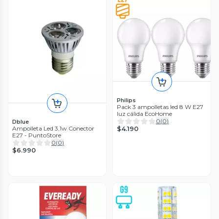
Philips
Pack 3 ampolletas led 8 W E27
luz cálida EcoHome
0
(
0
)
Dblue
$4.190
Ampolleta Led 3,1w Conector
E27 - PuntoStore
0
(
0
)
$6.990