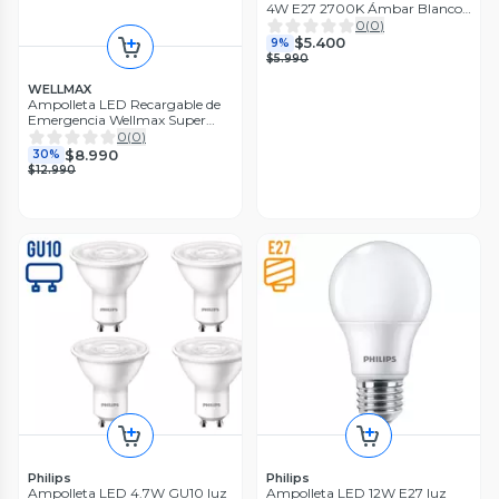
4W E27 2700K Ámbar Blanco
cálido
0
(
0
)
$5.400
9%
$5.990
WELLMAX
Ampolleta LED Recargable de
Emergencia Wellmax Super
Nova 9W
0
(
0
)
$8.990
30%
$12.990
Philips
Philips
Ampolleta LED 4.7W GU10 luz
Ampolleta LED 12W E27 luz