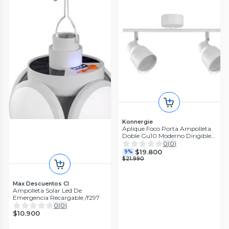
Konnergie
Aplique Foco Porta Ampolleta
Doble Gu10 Moderno Dirigible
Blanco/Luz fría
0
(
0
)
$19.800
9%
$21.990
Max Descuentos Cl
Ampolleta Solar Led De
Emergencia Recargable /f297
0
(
0
)
$10.900