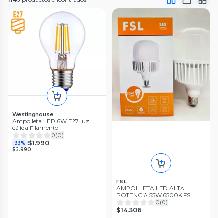
Westinghouse
Ampolleta LED 6W E27 luz
cálida Filamento
0
(
0
)
$1.990
33%
$2.990
FSL
AMPOLLETA LED ALTA
POTENCIA 55W 6500K FSL
0
(
0
)
$14.306