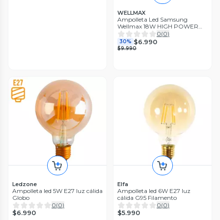
WELLMAX
Ampolleta Led Samsung
Wellmax 18W HIGH POWER
LUMENS LUZ FRIA
0
(
0
)
$6.990
30%
$9.990
Ledzone
Elfa
Ampolleta led 5W E27 luz cálida
Ampolleta led 6W E27 luz
Globo
cálida G95 Filamento
0
(
0
)
0
(
0
)
$6.990
$5.990