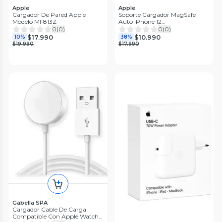
Apple
Apple
Cargador De Pared Apple
Soporte Cargador MagSafe
Modelo MF813Z
Auto iPhone 12
Reacondicionado
0
(
0
)
0
(
0
)
$17.990
$10.990
10%
38%
$19.990
$17.990
Gabella SPA
Cargador Cable De Carga
Compatible Con Apple Watch