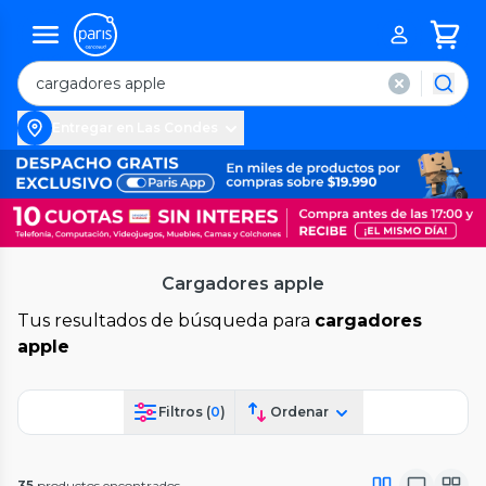
Entregar en Las Condes
Cargadores apple
Tus resultados de búsqueda para
cargadores
apple
Filtros (
0
)
Ordenar
35
productos encontrados