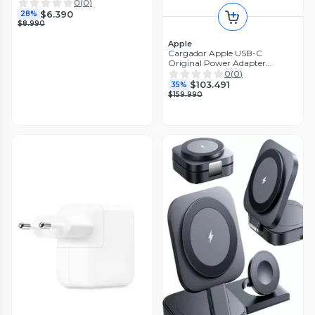
Series
0
(
0
)
$6.390
28%
$8.990
Apple
Cargador Apple USB-C
Original Power Adapter
Universal 70W
0
(
0
)
$103.491
35%
$159.990