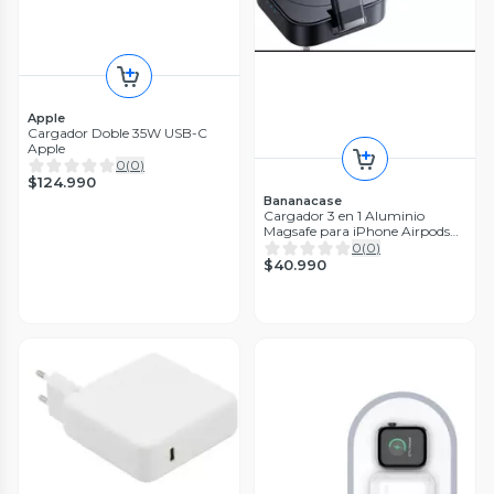
Apple
Cargador Doble 35W USB-C
Apple
0
(
0
)
$124.990
Bananacase
Cargador 3 en 1 Aluminio
Magsafe para iPhone Airpods
Apple Watch
0
(
0
)
$40.990