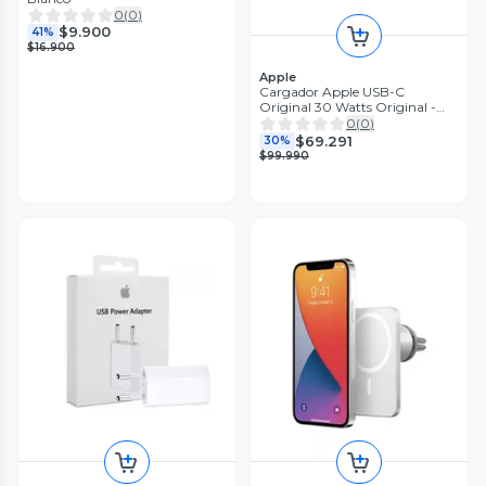
0
(
0
)
$9.900
41%
$16.900
Apple
Cargador Apple USB-C
Original 30 Watts Original -
MW2G3CI
0
(
0
)
$69.291
30%
$99.990