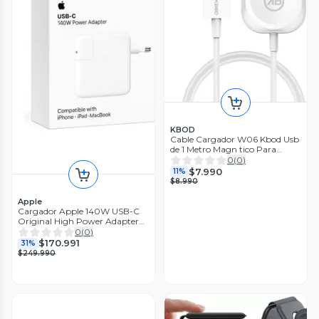
KBOD
Cable Cargador W06 Kbod Usb
de 1 Metro Magn tico Para
Apple Watch
0
(
0
)
$7.990
11%
$8.990
Apple
Cargador Apple 140W USB-C
Original High Power Adapter
White
0
(
0
)
$170.991
31%
$249.990