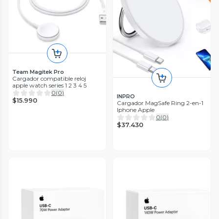
Team Magitek Pro
Cargador compatible reloj
apple watch series 1 2 3 4 5
0
(
0
)
INPRO
$15.990
Cargador MagSafe Ring 2-en-1
Iphone Apple
0
(
0
)
$37.430