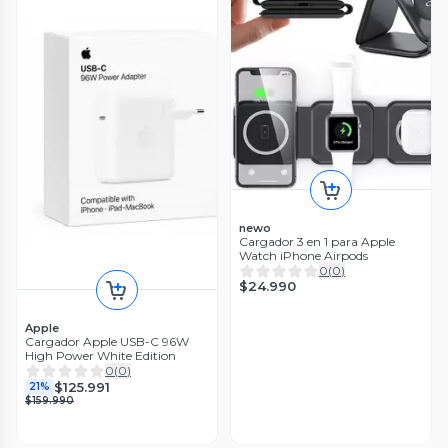
newo
Cargador 3 en 1 para Apple
Watch iPhone Airpods
0
(
0
)
$24.990
Apple
Cargador Apple USB-C 96W
High Power White Edition
0
(
0
)
$125.991
21%
$159.990