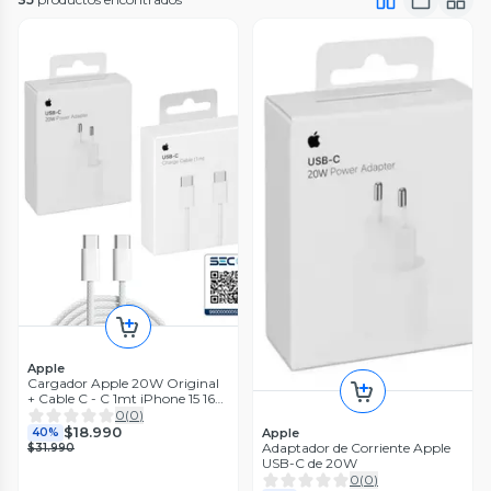
Apple
Cargador Apple 20W Original
+ Cable C - C 1mt iPhone 15 16
17 pro
0
(
0
)
$18.990
40%
Apple
Adaptador de Corriente Apple
$31.990
USB-C de 20W
0
(
0
)