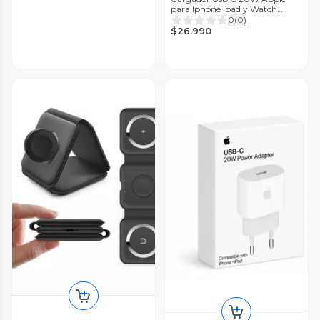
para Iphone Ipad y Watch
Original 2347
0
(
0
)
$26.990