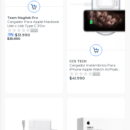
Team Magitek Pro
Cargador Para Apple Macbook
Usb-c Usb Type C 30w
0
(
0
)
$31.990
11%
$35.990
CCS TECH
Cargador Inalámbrico Para
iPhone Apple Watch AirPods
18w
0
(
0
)
$41.990