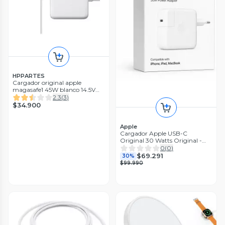
HPPARTES
Cargador original apple
magasafe1 45W blanco 14.5V
3.1A
2.3
(
3
)
$34.900
Apple
Cargador Apple USB-C
Original 30 Watts Original -
MW2G3CI
0
(
0
)
$69.291
30%
$99.990