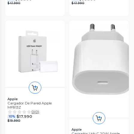
$41.990
$41.990
Apple
Cargador De Pared Apple
MF813Z
0
(
0
)
$17.990
10%
$19.990
Apple
Cargador Usb C 20W Apple