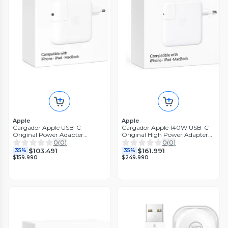
Apple
Apple
Cargador Apple USB-C
Cargador Apple 140W USB-C
Original Power Adapter
Original High Power Adapter
Universal 70W
White
0
(
0
)
0
(
0
)
$103.491
$161.991
35%
35%
$159.990
$249.990