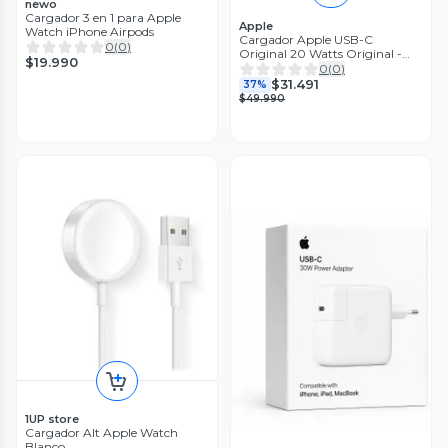
newo
Cargador 3 en 1 para Apple
Apple
Watch iPhone Airpods
Cargador Apple USB-C
0
(
0
)
Original 20 Watts Original -
$19.990
MUVV3CI
0
(
0
)
$31.491
37%
$49.990
1UP store
Cargador Alt Apple Watch
Blanco