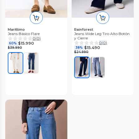
Marittimo
Rainforest
Jeans Básico Flare
Jeans Wide Leg Tiro Alto Botón
y Cierre
0
(
0
)
0
(
0
)
$15.990
60%
$15.490
$39.990
38%
$24.990