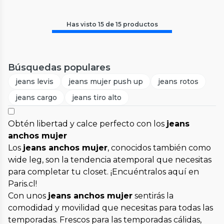
Has visto
15
de
15
productos
Búsquedas populares
jeans levis
jeans mujer push up
jeans rotos
jeans cargo
jeans tiro alto
Obtén libertad y calce perfecto con los
jeans
anchos mujer
Los
jeans anchos mujer
, conocidos también como
wide leg, son la tendencia atemporal que necesitas
para completar tu closet. ¡Encuéntralos aquí en
Paris.cl!
Con unos
jeans anchos mujer
sentirás la
comodidad y movilidad que necesitas para todas las
temporadas. Frescos para las temporadas cálidas,