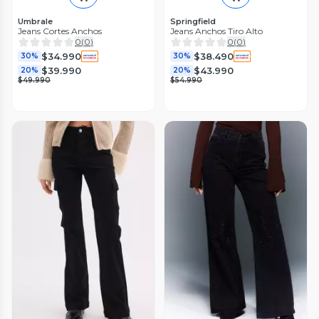
Umbrale
Springfield
Jeans Cortes Anchos
Jeans Anchos Tiro Alto
0
(
0
)
0
(
0
)
$34.990
$38.490
30%
30%
$39.990
$43.990
20%
20%
$49.990
$54.990