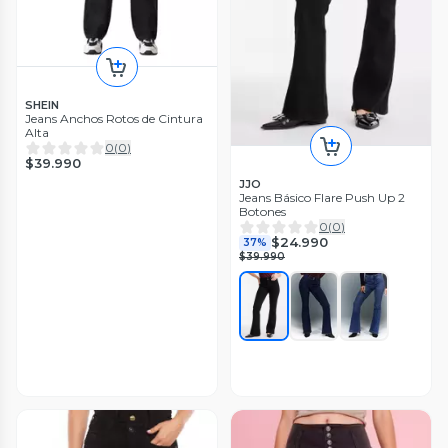
SHEIN
Jeans Anchos Rotos de Cintura
Alta
0
(
0
)
$39.990
JJO
Jeans Básico Flare Push Up 2
Botones
0
(
0
)
$24.990
37%
$39.990