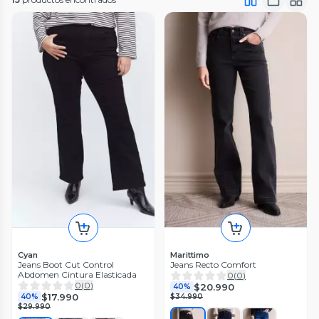
Cyan
Marittimo
Jeans Boot Cut Control
Jeans Recto Comfort
Abdomen Cintura Elasticada
0
(
0
)
0
(
0
)
$20.990
40%
$17.990
40%
$34.990
$29.990