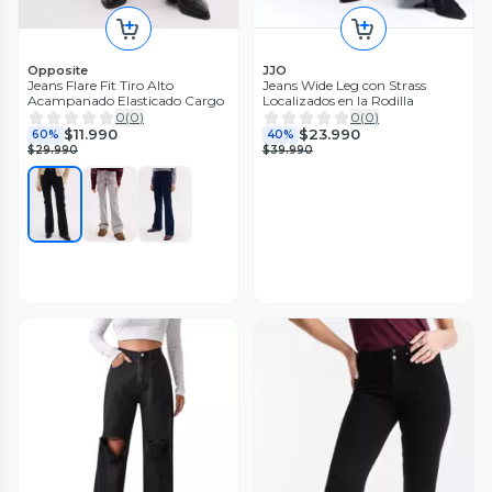
Opposite
JJO
Jeans Flare Fit Tiro Alto
Jeans Wide Leg con Strass
Acampanado Elasticado Cargo
Localizados en la Rodilla
0
(
0
)
0
(
0
)
$11.990
$23.990
60%
40%
$29.990
$39.990