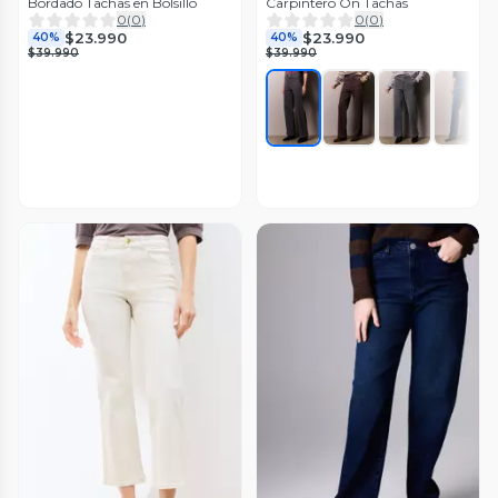
Bordado Tachas en Bolsillo
Carpintero On Tachas
0
(
0
)
0
(
0
)
$23.990
$23.990
40%
40%
$39.990
$39.990