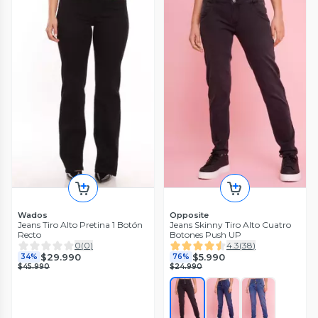
Wados
Opposite
Jeans Tiro Alto Pretina 1 Botón
Jeans Skinny Tiro Alto Cuatro
Recto
Botones Push UP
0
(
0
)
4.3
(
38
)
$29.990
$5.990
34%
76%
$45.990
$24.990