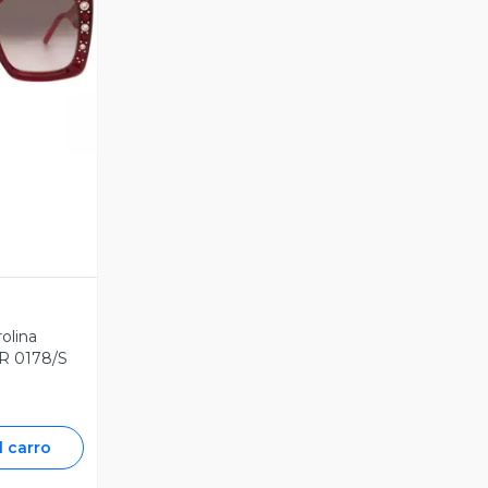
revia
olina
ER 0178/S
l carro