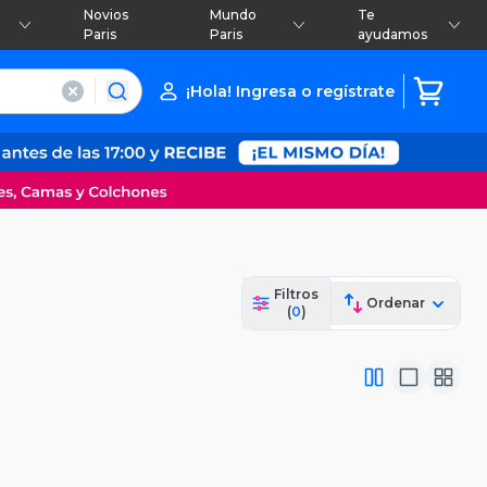
Novios
Mundo
Te
Paris
Paris
ayudamos
¡Hola! Ingresa o regístrate
Filtros
Ordenar
(
0
)