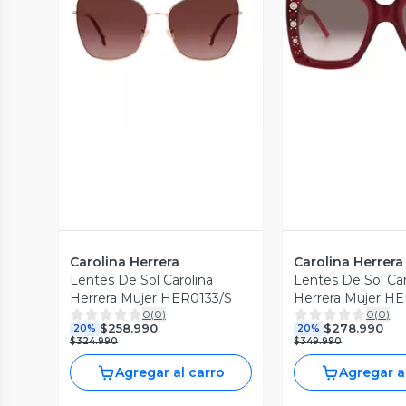
Vista Previa
Vista P
Carolina Herrera
Carolina Herrera
Lentes De Sol Carolina
Lentes De Sol Car
Herrera Mujer HER0133/S
Herrera Mujer H
0
(
0
)
0
(
0
)
$258.990
$278.990
20%
20%
$324.990
$349.990
Agregar al carro
Agregar a