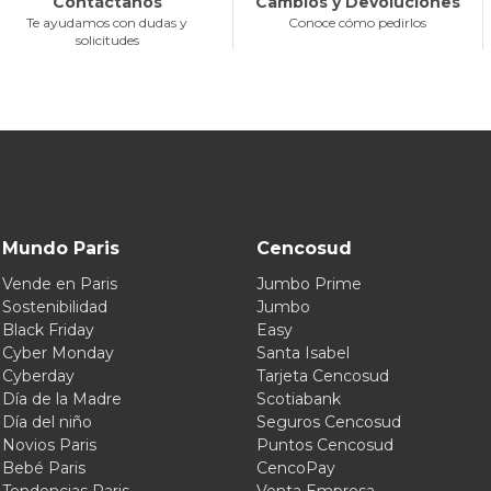
Contáctanos
Cambios y Devoluciones
Te ayudamos con dudas y
Conoce cómo pedirlos
solicitudes
Mundo Paris
Cencosud
Vende en Paris
Jumbo Prime
Sostenibilidad
Jumbo
Black Friday
Easy
Cyber Monday
Santa Isabel
Cyberday
Tarjeta Cencosud
Día de la Madre
Scotiabank
Día del niño
Seguros Cencosud
Novios Paris
Puntos Cencosud
Bebé Paris
CencoPay
Tendencias Paris
Venta Empresa