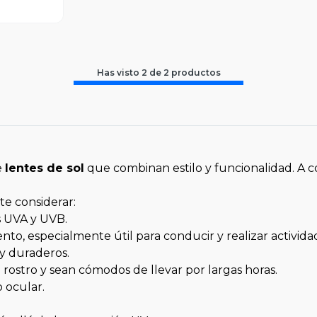
Has visto
2
de
2
productos
e
lentes de sol
que combinan estilo y funcionalidad. A c
te considerar:
s UVA y UVB.
o, especialmente útil para conducir y realizar actividad
 y duraderos.
 rostro y sean cómodos de llevar por largas horas.
o ocular.