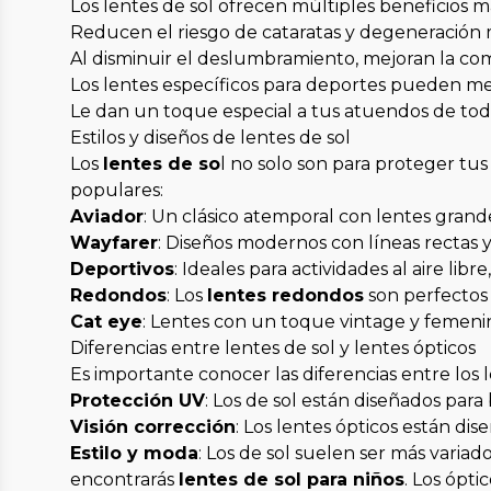
Los lentes de sol ofrecen múltiples beneficios m
Reducen el riesgo de cataratas y degeneración 
Al disminuir el deslumbramiento, mejoran la co
Los lentes específicos para deportes pueden m
Le dan un toque especial a tus atuendos de todos
Estilos y diseños de lentes de sol
Los
lentes de so
l no solo son para proteger tus
populares:
Aviador
: Un clásico atemporal con lentes grand
Wayfarer
: Diseños modernos con líneas rectas 
Deportivos
: Ideales para actividades al aire li
Redondos
: Los
lentes redondos
son perfectos 
Cat eye
: Lentes con un toque vintage y femenino
Diferencias entre lentes de sol y lentes ópticos
Es importante conocer las diferencias entre los l
Protección UV
: Los de sol están diseñados para
Visión corrección
: Los lentes ópticos están di
Estilo y moda
: Los de sol suelen ser más variad
encontrarás
lentes de sol para niños
. Los ópti