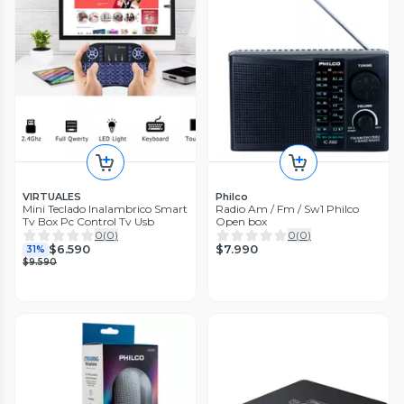
VIRTUALES
Philco
Mini Teclado Inalambrico Smart
Radio Am / Fm / Sw1 Philco
Tv Box Pc Control Tv Usb
Open box
0
(
0
)
0
(
0
)
$7.990
$6.590
31%
$9.590