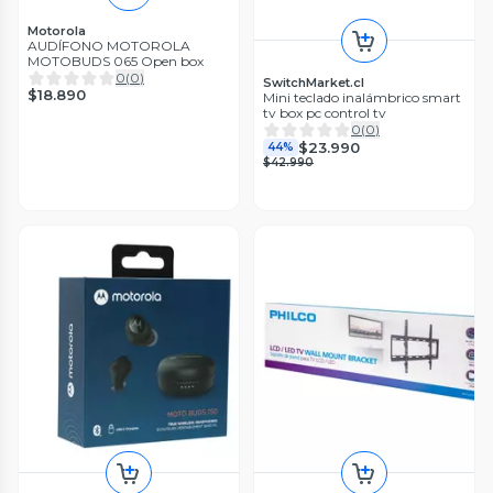
Motorola
AUDÍFONO MOTOROLA
MOTOBUDS 065 Open box
0
(
0
)
SwitchMarket.cl
$18.890
Mini teclado inalámbrico smart
tv box pc control tv
0
(
0
)
$23.990
44%
$42.990