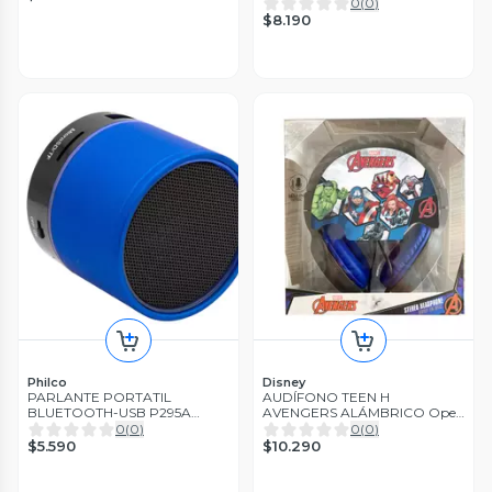
Open box
0
(
0
)
$8.190
Philco
Disney
PARLANTE PORTATIL
AUDÍFONO TEEN H
BLUETOOTH-USB P295A
AVENGERS ALÁMBRICO Open
BLUE Open box
box
0
(
0
)
0
(
0
)
$5.590
$10.290