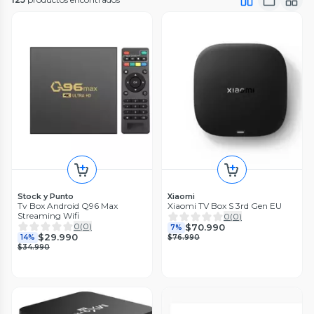
Stock y Punto
Xiaomi
Tv Box Android Q96 Max
Xiaomi TV Box S 3rd Gen EU
Streaming Wifi
0
(
0
)
0
(
0
)
$70.990
7%
$29.990
14%
$76.990
$34.990