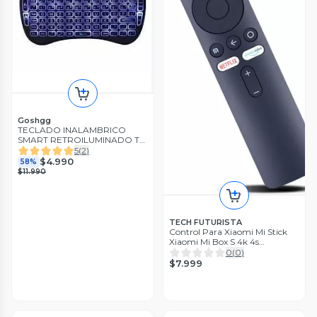
Goshgg
TECLADO INALAMBRICO
SMART RETROILUMINADO TV
BOX, TV, PC, NOTEBOOK
5
(
2
)
$4.990
58%
$11.990
TECH FUTURISTA
Control Para Xiaomi Mi Stick
Xiaomi Mi Box S 4k 4s
Premium
0
(
0
)
$7.999