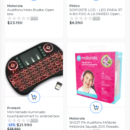
Motorola
Philco
Audífono Moto Budbs Open
SOPORTE LCD - LED PARA 37
box
A 80 FIJO A LA PARED Open
box
0
(
0
)
0
(
0
)
$23.190
$6.590
Protech
Mini teclado iluminado
touchpad smart tv android box
Motorola
0
(
0
)
Sh027 Pk Audifono M/libres
$21.990
43%
Motorola Squads 200 Rosado
$38.990