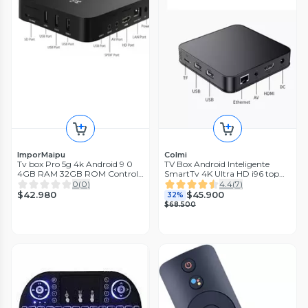
ImporMaipu
Colmi
Tv box Pro 5g 4k Android 9 0
TV Box Android Inteligente
4GB RAM 32GB ROM Control
SmartTv 4K Ultra HD i96 top
Negro
ventas
0
(
0
)
4.4
(
7
)
$42.980
$45.900
32%
$68.500