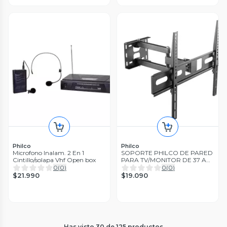
Philco
Philco
Microfono Inalam. 2 En 1
SOPORTE PHILCO DE PARED
Cintillo/solapa Vhf Open box
PARA TV/MONITOR DE 37 A
70 NEGRO Open box
0
(
0
)
0
(
0
)
$21.990
$19.090
Has visto
30
de
125
productos