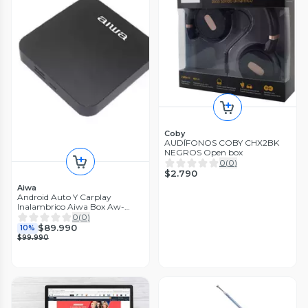
Coby
AUDÍFONOS COBY CHX2BK
NEGROS Open box
0
(
0
)
$2.790
Aiwa
Android Auto Y Carplay
Inalambrico Aiwa Box Aw-
str464
0
(
0
)
$89.990
10%
$99.990