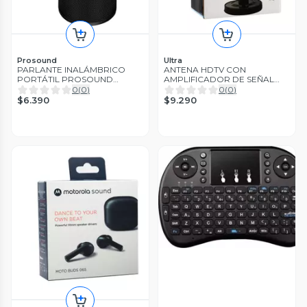
Prosound
Ultra
PARLANTE INALÁMBRICO
ANTENA HDTV CON
PORTÁTIL PROSOUND
AMPLIFICADOR DE SEÑAL
COLOR NEGRO Open box
Open box
0
(
0
)
0
(
0
)
$6.390
$9.290