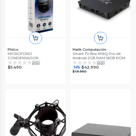
Philco
Malik Computación
MICROFONO
Smart TV Box X96Q Pro 4K
CONDENSADOR
Android 2GB RAM 16GB ROM
GAMER/STREAMER
0
(
0
)
0
(
0
)
C/TRIPODE Open box
$5.490
$42.990
14%
$49.990