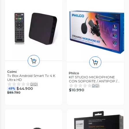
Colmi
Philco
Tv Box Android Smart Tv 4 K
KIT STUDIO MICROPHONE
Ultra HD
CON SOPORTE / ANTIPOP /
0
(
0
)
STAND PHILCO Open box
0
(
0
)
$44.900
49%
$10.990
$89.790