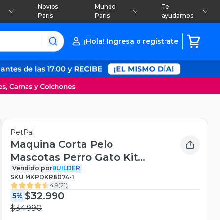
Novios
Mundo
Te
Paris
Paris
ayudamos
¡Hola! Ingresa o regístrate
PetPal
Maquina Corta Pelo
Mascotas Perro Gato Kit
Petpal
Vendido por
BUILDER
SKU
MKPDKR8074-1
4.9
(
21
)
$32.990
5%
$34.990