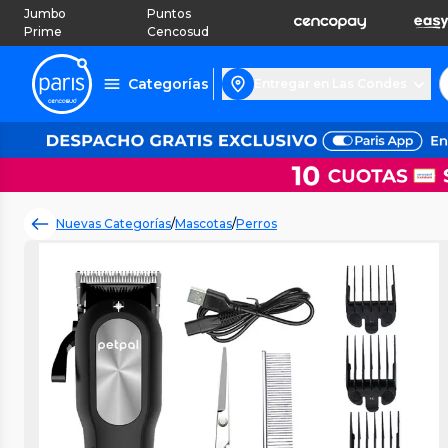
Jumbo
Puntos
Prime
Cencosud
Categorías
Entregar en Las Condes
Nuevas Categorías
/
Mascotas
/
Perros