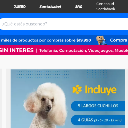
Cencosud
Scotiabank