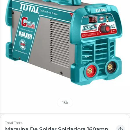
1
/
3
Total Tools
Maquina De Soldar Soldadora 160amp