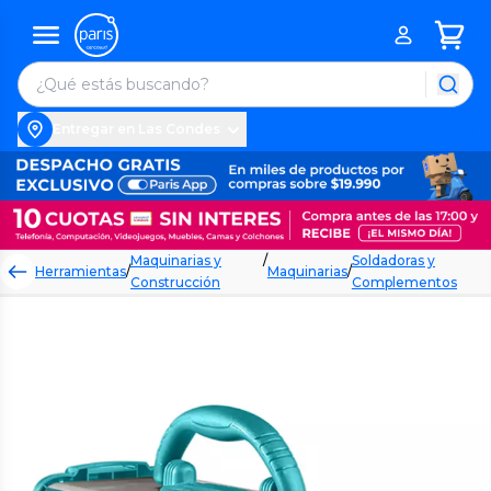
Entregar en Las Condes
Maquinarias y
/
Soldadoras y
Herramientas
/
Maquinarias
/
Construcción
Complementos