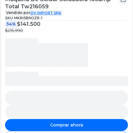
Total Tw216059
Vendido por
OV IMPORT SPA
SKU
MKRI5B9OZR-1
$141.500
34%
$215.990
Comprar ahora