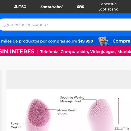
Cencosud
Scotiabank