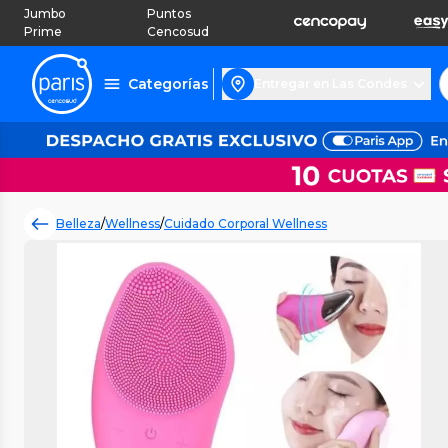
Jumbo
Puntos
Prime
Cencosud
Categorías
Entregar en Las Condes
Belleza
/
Wellness
/
Cuidado Corporal Wellness