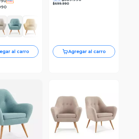
990
$699.990
990
egar al carro
Agregar al carro
ista Previa
Vista Previa