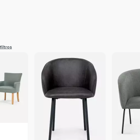
filtros
revia
Vista Previa
V