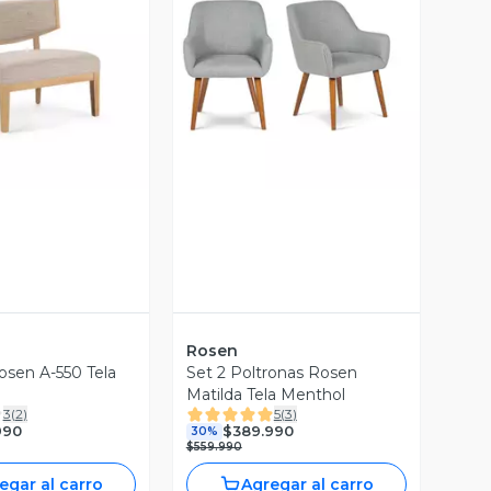
ista Previa
Vista Previa
Rosen
osen A-550 Tela
Set 2 Poltronas Rosen
Matilda Tela Menthol
3
(
2
)
5
(
3
)
990
$389.990
30%
$559.990
egar al carro
Agregar al carro