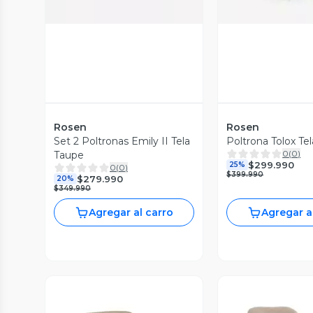
Rosen
Rosen
Set 2 Poltronas Emily II Tela
Poltrona Tolox Tel
0
(
0
)
Taupe
$299.990
25%
0
(
0
)
$399.990
$279.990
20%
$349.990
Agregar al carro
Agregar a