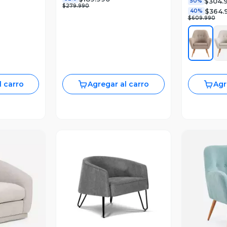
$304.
50%
$279.990
$364.
40%
$609.990
l carro
Agregar al carro
Agr
revia
Vista Previa
V