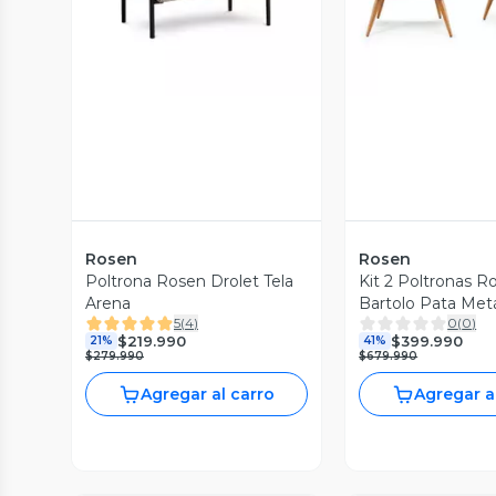
Rosen
Rosen
Poltrona Rosen Drolet Tela
Kit 2 Poltronas R
Arena
Bartolo Pata Metá
5
(
4
)
0
(
0
)
Denim
$219.990
$399.990
21%
41%
$279.990
$679.990
Agregar al carro
Agregar a