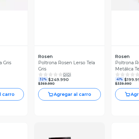
Rosen
Rosen
a Gris
Poltrona Rosen Lerso Tela
Poltrona R
Gris
Metálica T
0
(
0
)
$249.990
$199.9
32%
41%
$369.990
$339.990
l carro
Agregar al carro
Agr