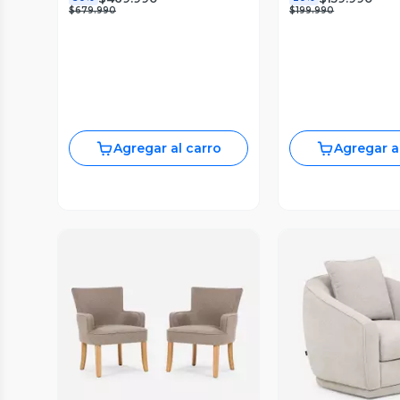
$679.990
$199.990
Agregar al carro
Agregar a
Vista Previa
Vista P