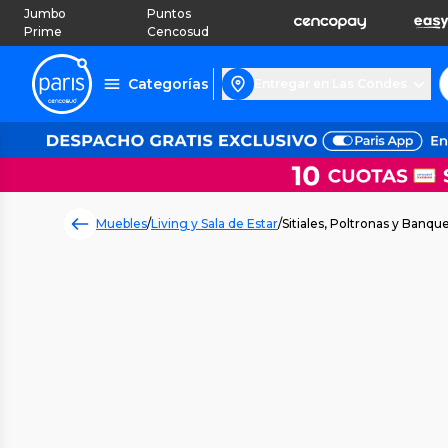
Jumbo
Puntos
Prime
Cencosud
Categorías
Entregar en Las Condes
Muebles
/
Living y Sala de Estar
/
Sitiales, Poltronas y Banqu