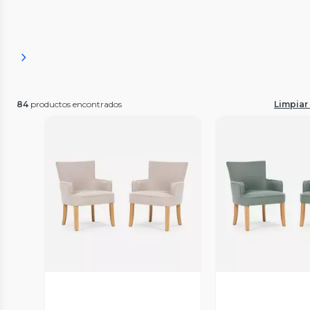
84
productos encontrados
Limpiar 
Vista Previa
Vista P