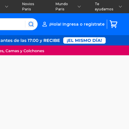
Novios
Mundo
Te
Paris
Paris
ayudamos
¡Hola! Ingresa o regístrate