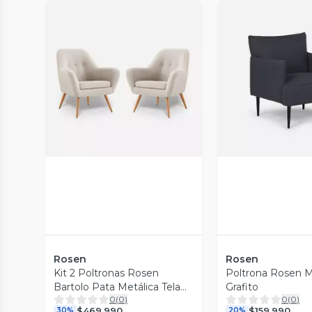
Vista Previa
Vista P
Rosen
Rosen
Kit 2 Poltronas Rosen
Poltrona Rosen Mi
Bartolo Pata Metálica Tela
Grafito
0
(
0
)
0
(
0
)
Marfil
$469.990
$159.990
30%
20%