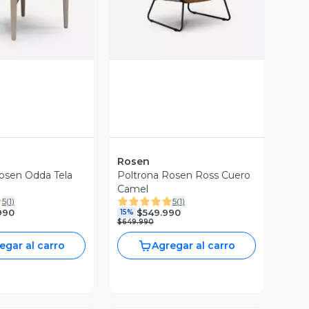
Rosen
osen Odda Tela
Poltrona Rosen Ross Cuero
Camel
5
(
1
)
5
(
1
)
990
$549.990
15%
$649.990
egar al carro
Agregar al carro