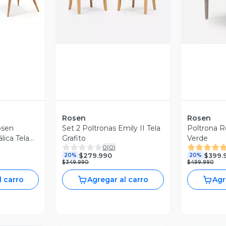
Rosen
Rosen
osen
Set 2 Poltronas Emily II Tela
Poltrona R
lica Tela
Grafito
Verde
0
(
0
)
$279.990
$399.
20%
20%
$349.990
$499.990
l carro
Agregar al carro
Agr