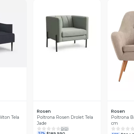
revia
Vista Previa
V
Rosen
Rosen
lton Tela
Poltrona Rosen Drolet Tela
Poltrona B
Jade
cm
0
(
0
)
$189.990
32%