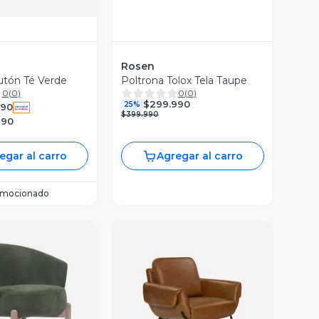
Rosen
utón Té Verde
Poltrona Tolox Tela Taupe
0
(
0
)
0
(
0
)
$299.990
25%
990
$399.990
990
egar al carro
Agregar al carro
omocionado
ista Previa
Vista Previa