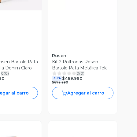
Rosen
osen Bartolo Pata
Kit 2 Poltronas Rosen
ela Denim Claro
Bartolo Pata Metálica Tela
0
(
0
)
0
(
0
)
Taupe Claro
90
$469.990
30%
$679.990
egar al carro
Agregar al carro