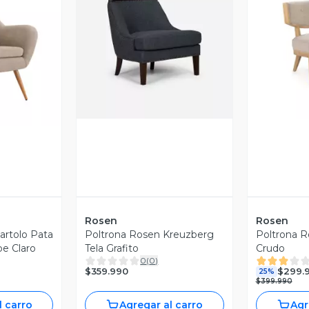
Vista Previa
V
revia
Rosen
Rosen
artolo Pata
Poltrona Rosen Kreuzberg
Poltrona R
pe Claro
Tela Grafito
Crudo
0
(
0
)
$359.990
$299.
25%
$399.990
l carro
Agregar al carro
Agr