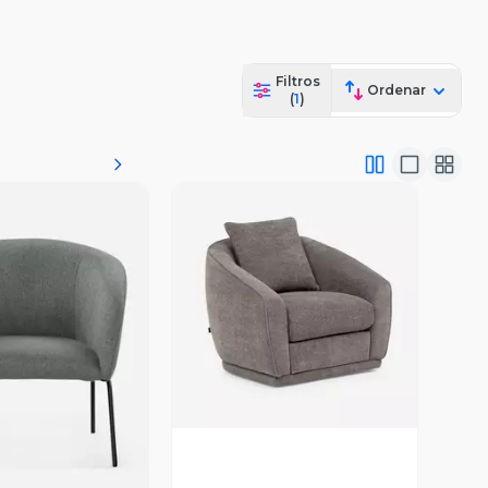
Filtros
Ordenar
(
1
)
Vista Previa
ista Previa