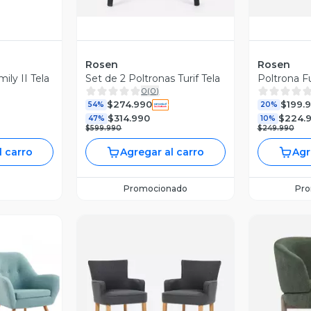
Rosen
Rosen
ily II Tela
Set de 2 Poltronas Turif Tela
Poltrona F
0
(
0
)
$274.990
$199.
54%
20%
$314.990
$224.
47%
10%
$599.990
$249.990
l carro
Agregar al carro
Agr
Promocionado
Pr
revia
Vista Previa
V