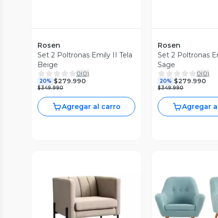
Rosen
Rosen
Set 2 Poltronas Emily II Tela
Set 2 Poltronas Em
Beige
Sage
0
(
0
)
0
(
0
)
$279.990
$279.990
20%
20%
$349.990
$349.990
Agregar al carro
Agregar a
Vista Previa
Vista P