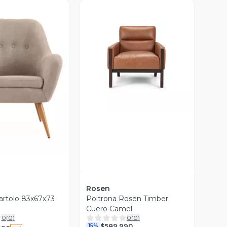
Vista Previa
ista Previa
Rosen
artolo 83x67x73
Poltrona Rosen Timber
Cuero Camel
0
(
0
)
0
(
0
)
$589.990
15%