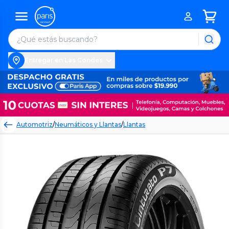
Entregar en Las Condes
Automotriz
/
Neumáticos y Llantas
/
Llantas