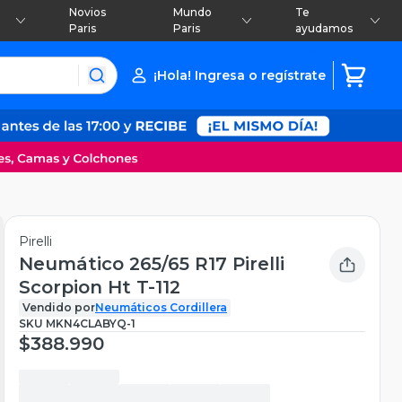
Novios
Mundo
Te
Paris
Paris
ayudamos
¡Hola! Ingresa o regístrate
Pirelli
Neumático 265/65 R17 Pirelli
Scorpion Ht T-112
Vendido por
Neumáticos Cordillera
SKU
MKN4CLABYQ-1
$388.990