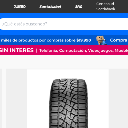
Cencosud
Scotiabank