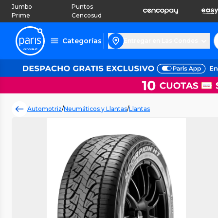
Jumbo
Puntos
Prime
Cencosud
Categorías
Entregar en Las Condes
Automotriz
/
Neumáticos y Llantas
/
Llantas