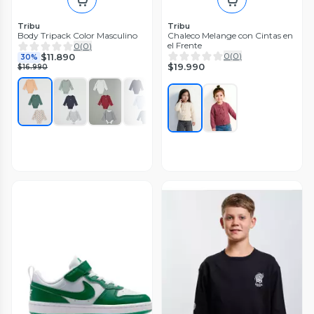
Tribu
Tribu
Body Tripack Color Masculino
Chaleco Melange con Cintas en
el Frente
0
(
0
)
0
(
0
)
$11.890
30%
$19.990
$16.990