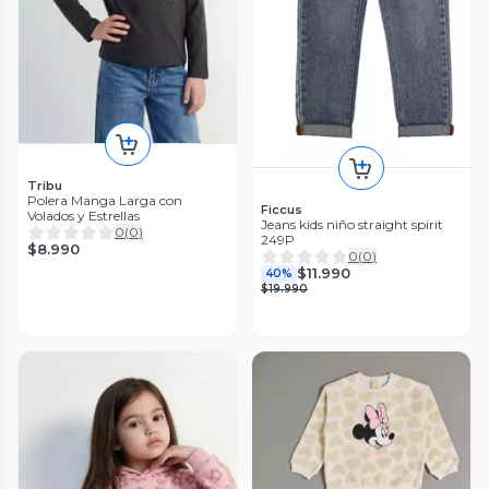
Tribu
Polera Manga Larga con
Ficcus
Volados y Estrellas
Jeans kids niño straight spirit
0
(
0
)
249P
$8.990
0
(
0
)
$11.990
40%
$19.990