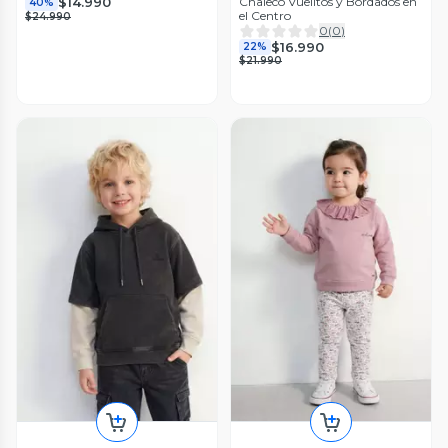
$14.990
Chaleco Vuelitos y Bordados en
40%
el Centro
$24.990
0
(
0
)
$16.990
22%
$21.990