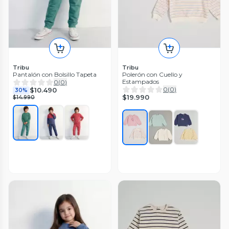
Tribu
Tribu
Pantalón con Bolsillo Tapeta
Polerón con Cuello y
Estampados
0
(
0
)
0
(
0
)
$10.490
30%
$19.990
$14.990