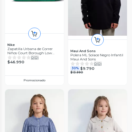
Nike
Zapatilla Urbana de Correr
Maui And Sons
Niños Court Borough Low
Polera ML Solace Negro Infantil
Recraft
0
(
0
)
Maui And Sons
$46.990
0
(
0
)
$9.790
30%
$13.990
Promocionado