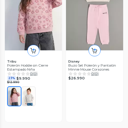
Tribu
Disney
Polerón Hoddie sin Cierre
Buzo Set Polerón y Pantalón
Estampado Niña
Minnie Mouse Corazones
0
(
0
)
0
(
0
)
$26.990
$9.990
23%
$12.990