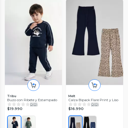
Tribu
Melt
Buzo con Ribete y Estampado
Calza Bipack Flare Print y Liso
0
(
0
)
0
(
0
)
$19.990
$16.990