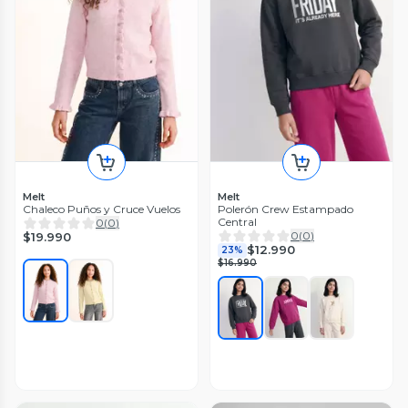
Melt
Melt
Chaleco Puños y Cruce Vuelos
Polerón Crew Estampado
Central
0
(
0
)
0
(
0
)
$19.990
$12.990
23%
$16.990