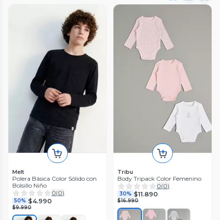
Melt
Tribu
Polera Básica Color Sólido con
Body Tripack Color Femenino
Bolsillo Niño
0
(
0
)
0
(
0
)
$11.890
30%
$4.990
50%
$16.990
$9.990