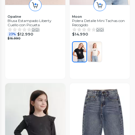
Opaline
Moon
Blusa Estampado Liberty
Polera Detalle Mini Tachas con
Cuello con Picueta
Recogido
0
(
0
)
0
(
0
)
$14.990
$12.990
23%
$16.990