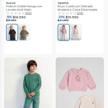
Aussie
Opaline
Polerón Doble Manga con
Buzo Cuello con Delicado
Lavado Acid Wash
Broderie y Calza Estampada
0
(
0
)
0
(
0
)
$16.990
$19.990
15%
20%
$19.990
$24.990