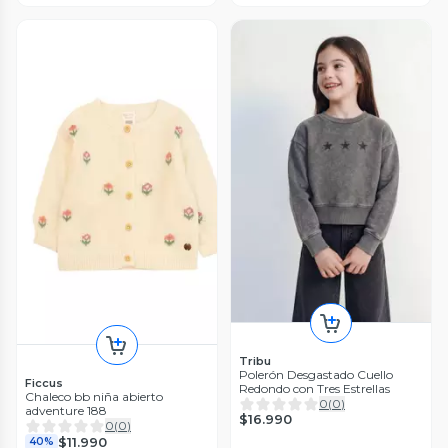
Tribu
Polerón Desgastado Cuello
Ficcus
Redondo con Tres Estrellas
Chaleco bb niña abierto
0
(
0
)
adventure 188
$16.990
0
(
0
)
$11.990
40%