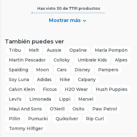
Has visto
30
de
7791
productos
Mostrar más
También puedes ver
Tribu
Melt
Aussie
Opaline
María Pompón
Martín Pescador
Colloky
Umbrale Kids
Alpes
Spalding
Moon
Cars
Disney
Pampers
Soy Luna
Adidas
Nike
Calpany
Calvin Klein
Ficcus
H2O Wear
Hush Puppies
Levi's
Limonada
Lippi
Marvel
Maui And Sons
O'Neill
Osito
Paw Patrol
Pillin
Pumucki
Quiksilver
Rip Curl
Tommy Hilfiger