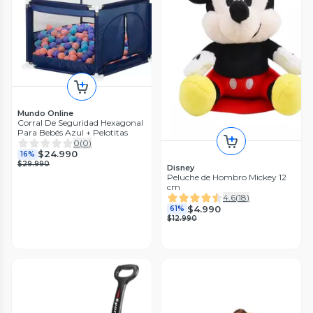
Mundo Online
Corral De Seguridad Hexagonal
Para Bebés Azul + Pelotitas
0
(
0
)
$24.990
16%
$29.990
Disney
Peluche de Hombro Mickey 12
cm
4.6
(
18
)
$4.990
61%
$12.990