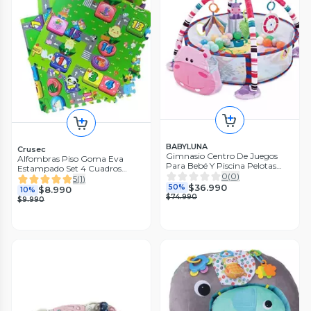
BABYLUNA
Crusec
Gimnasio Centro De Juegos
Alfombras Piso Goma Eva
Para Bebé Y Piscina Pelotas
Estampado Set 4 Cuadros
Hippo
0
(
0
)
60x60cm
5
(
1
)
$36.990
50%
$8.990
10%
$74.990
$9.990