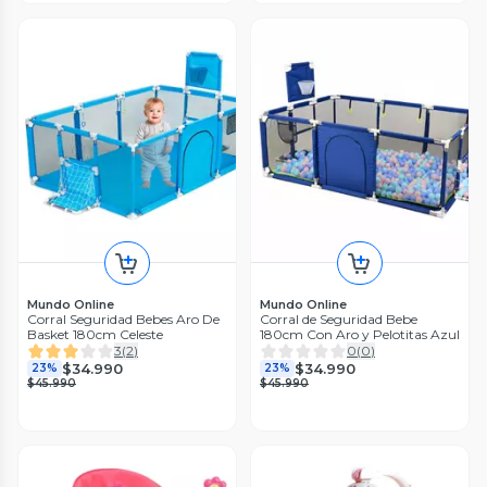
Mundo Online
Mundo Online
Corral Seguridad Bebes Aro De
Corral de Seguridad Bebe
Basket 180cm Celeste
180cm Con Aro y Pelotitas Azul
3
(
2
)
0
(
0
)
$34.990
$34.990
23%
23%
$45.990
$45.990