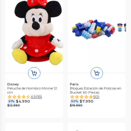
Disney
Paris
Peluche de Hombro Minnie 12
Bloques Estación de Policías en
cm
Bucket 60 Piezas
4.9
(
35
)
5
(
2
)
$4.990
$7.990
61%
60%
$12.990
$19.990