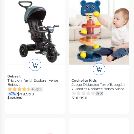
Bebesit
Triciclo Infantil Explorer Verde
Cocholito Kids
Bebesit
Juego Didáctico Torre Tobogán
Y Pelotas Rodante Bebes Niños
4.9
(
12
)
0
(
0
)
$78.990
47%
$16.990
$149.990