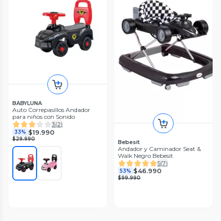
BABYLUNA
Auto Correpasillos Andador
para niños con Sonido
3
(
2
)
$19.990
33%
$29.990
Bebesit
Andador y Caminador Seat &
Walk Negro Bebesit
5
(
7
)
$46.990
53%
$99.990