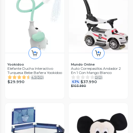
Yookidoo
Mundo Online
Elefante Ducha Interactivo
Auto Correpasillos Andador 2
Turquesa Bebe Bañera Yookidoo
En 1 Con Mango Blanco
4.9
(
30
)
0
(
0
)
$29.990
$37.990
63%
$103.990