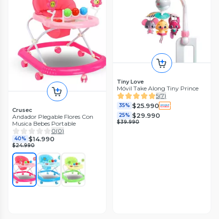
Tiny Love
Móvil Take Along Tiny Prince
5
(
7
)
$25.990
35%
Crusec
$29.990
25%
Andador Plegable Flores Con
$39.990
Musica Bebes Portable
0
(
0
)
$14.990
40%
$24.990