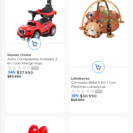
Mundo Online
Auto Correpasillos Andador 2
en 1 con Mango Rojo
0
(
0
)
$37.990
54%
$83.990
Lubabycas
Gimnasio Bebé 3 En 1 Con
Pelotitas Lubabycas
0
(
0
)
$30.990
55%
$69.990