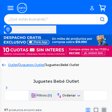
Entregar en Las Condes
Outlet
/
Juguetes Outlet
/
Juguetes Bebé Outlet
Juguetes Bebé Outlet
Filtros (
0
)
Ordenar
97
productos encontrados