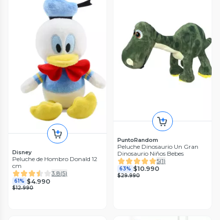
PuntoRandom
Peluche Dinosaurio Un Gran
Disney
Dinosaurio Niños Bebes
Peluche de Hombro Donald 12
5
(
1
)
cm
$10.990
63%
3.8
(
5
)
$29.990
$4.990
61%
$12.990