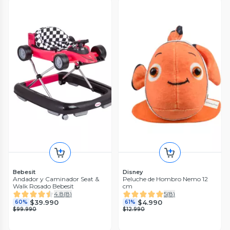
Bebesit
Disney
Andador y Caminador Seat &
Peluche de Hombro Nemo 12
Walk Rosado Bebesit
cm
4.8
(
8
)
5
(
8
)
$39.990
$4.990
60%
61%
$99.990
$12.990