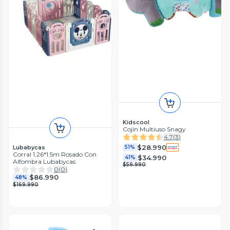
Kidscool
Cojín Multiuso Snagy
4.7
(
3
)
$28.990
Lubabycas
51%
Corral 1.26*1.5m Rosado Con
$34.990
41%
Alfombra Lubabycas
$59.990
0
(
0
)
$86.990
48%
$169.990