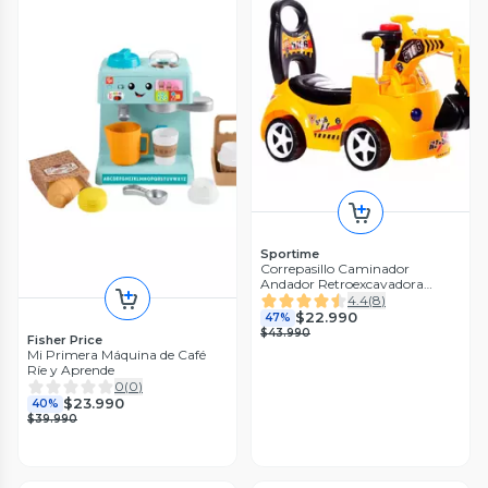
Sportime
Correpasillo Caminador
Andador Retroexcavadora
Luces y Sonido
4.4
(
8
)
$22.990
47%
$43.990
Fisher Price
Mi Primera Máquina de Café
Ríe y Aprende
0
(
0
)
$23.990
40%
$39.990