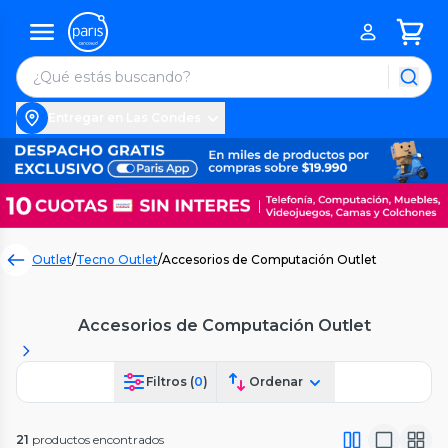
Entregar en Las Condes
Outlet
/
Tecno Outlet
/
Accesorios de Computación Outlet
Accesorios de Computación Outlet
Filtros (
0
)
Ordenar
21
productos encontrados