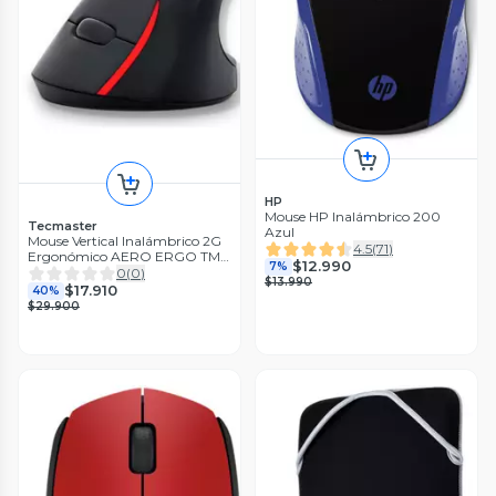
HP
Mouse HP Inalámbrico 200
Tecmaster
Azul
Mouse Vertical Inalámbrico 2G
4.5
(
71
)
Ergonómico AERO ERGO TM-
$12.990
7%
100544
0
(
0
)
$13.990
$17.910
40%
$29.900