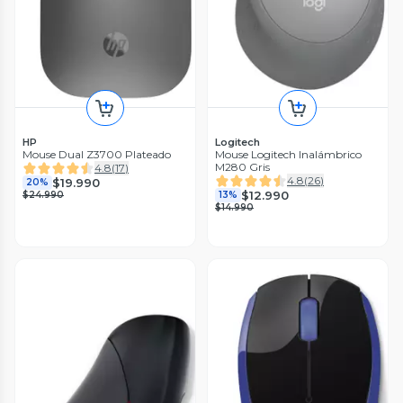
HP
Logitech
Mouse Dual Z3700 Plateado
Mouse Logitech Inalámbrico
M280 Gris
4.8
(
17
)
4.8
(
26
)
$19.990
20%
$12.990
$24.990
13%
$14.990