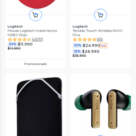
Logitech
Logitech
Mouse Logitech Inalámbrico
Teclado Touch Wireless K400
M280 Rojo
Plus
4.9
(
17
)
5
(
5
)
$11.990
20%
$24.990
30%
$14.990
$26.990
25%
$35.990
Promocionado