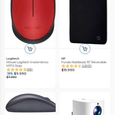
Logitech
HP
Mouse Logitech Inalámbrico
Funda Notebook 15" Reversible
M170 Rojo
4.8
(
12
)
5
(
8
)
$15.990
$9.990
16%
$11.990