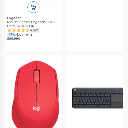
Logitech
Mouse Gamer Logitech G502
Hero, 16,000 DPI
4.9
(
7
)
$52.990
47%
$99.990