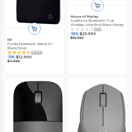
House of Marley
Audífonos Bluetooth True
Wireless Little Bird Black Marley
0
(
0
)
$25.990
56%
$59.990
HP
Funda Notebook Sleeve 14"
Black/Silver
4.5
(
22
)
$12.990
13%
$14.990