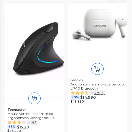
Lenovo
Audífonos Inalámbricos Lenovo
LP40 Bluetooth
3.8
(
15
)
$14.990
70%
$49.990
Tecmaster
Mouse Vertical Inalámbrico
Ergonómico Recargable 2.4
Ghz Pro
3
(
3
)
$15.291
38%
$24.990