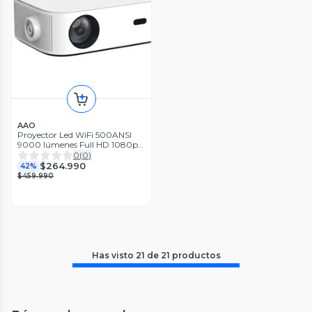
AAO
Proyector Led WiFi 500ANSI
9000 lúmenes Full HD 1080p
AAO YG550
0
(
0
)
$264.990
42%
$459.990
Has visto
21
de
21
productos