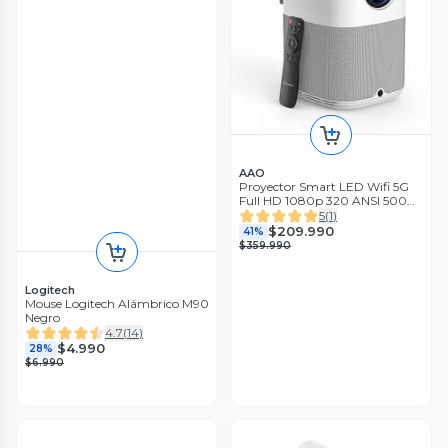
AAO
Proyector Smart LED Wifi 5G
Full HD 1080p 320 ANSI 5000
Lumenes AAO YG480
5
(
1
)
$209.990
41%
$359.990
Logitech
Mouse Logitech Alámbrico M90
Negro
4.7
(
14
)
$4.990
28%
$6.990