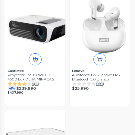
Castletec
Lenovo
Proyector Led T8 WIFI FHD
Audífonos TWS Lenovo LP5
4500 Lux DLNA MIRACAST
Bluetooth 5.0 Blanco
4
(
4
)
0
(
0
)
$25.990
$239.990
41%
$407.990