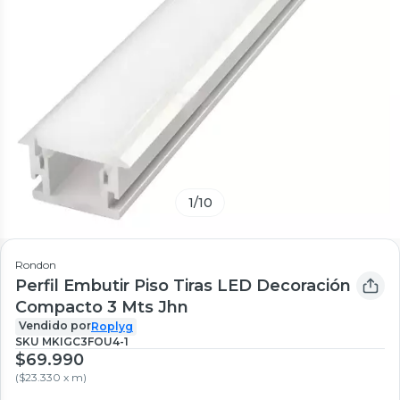
1
/
10
Rondon
Perfil Embutir Piso Tiras LED Decoración
Compacto 3 Mts Jhn
Vendido por
Roplyg
SKU
MKIGC3FOU4-1
$69.990
(
$23.330 x m
)