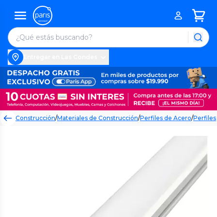
Entregar en Las Condes
Construcción
/
Materiales de Construcción
/
Perfiles de Acero
/
Perfiles