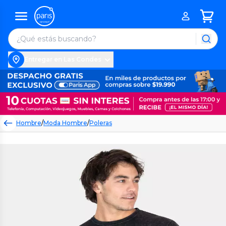
Entregar en Las Condes
Hombre
/
Moda Hombre
/
Poleras