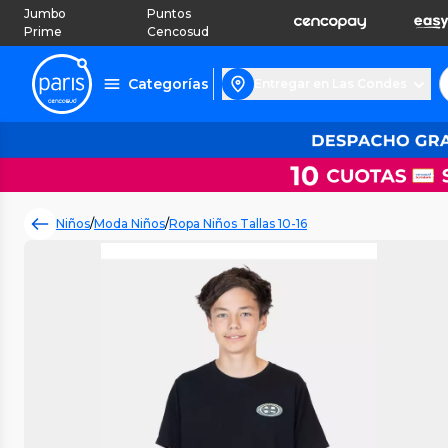
Jumbo
Puntos
Prime
Cencosud
Categorías
Entregar en Las Condes
Niños
/
Moda Niños
/
Ropa Niños Tallas 10-16