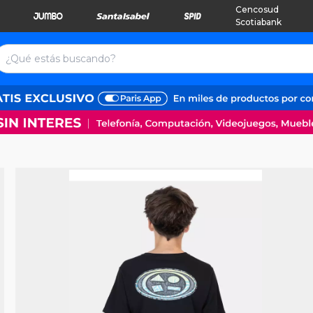
Cencosud
Scotiabank