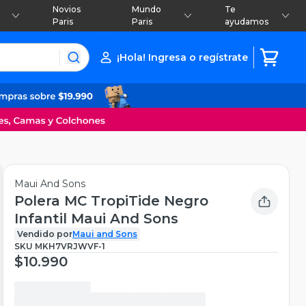
Novios
Mundo
Te
Paris
Paris
ayudamos
¡Hola! Ingresa o regístrate
Maui And Sons
Polera MC TropiTide Negro
Infantil Maui And Sons
Vendido por
Maui and Sons
SKU
MKH7VRJWVF-1
$10.990