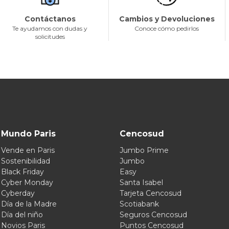
Contáctanos
Cambios y Devoluciones
Te ayudamos con dudas y
Conoce cómo pedirlos
solicitudes
Mundo Paris
Cencosud
Vende en Paris
Jumbo Prime
Sostenibilidad
Jumbo
Black Friday
Easy
Cyber Monday
Santa Isabel
Cyberday
Tarjeta Cencosud
Día de la Madre
Scotiabank
Día del niño
Seguros Cencosud
Novios Paris
Puntos Cencosud