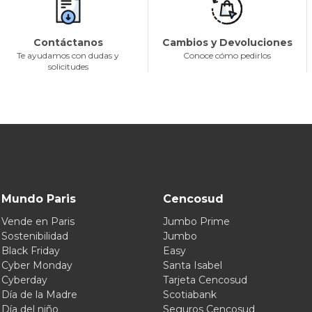
Contáctanos
Cambios y Devoluciones
Te ayudamos con dudas y
Conoce cómo pedirlos
solicitudes
Mundo Paris
Cencosud
Vende en Paris
Jumbo Prime
Sostenibilidad
Jumbo
Black Friday
Easy
Cyber Monday
Santa Isabel
Cyberday
Tarjeta Cencosud
Día de la Madre
Scotiabank
Día del niño
Seguros Cencosud