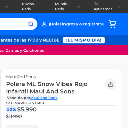
Novios
Mundo
Te
Paris
Paris
ayudamos
¡Hola! Ingresa o regístrate
Maui And Sons
Polera ML Snow Vibes Rojo
Infantil Maui And Sons
Vendido por
Maui and Sons
SKU
MKWOSLST68-1
$5.990
50%
$11.990