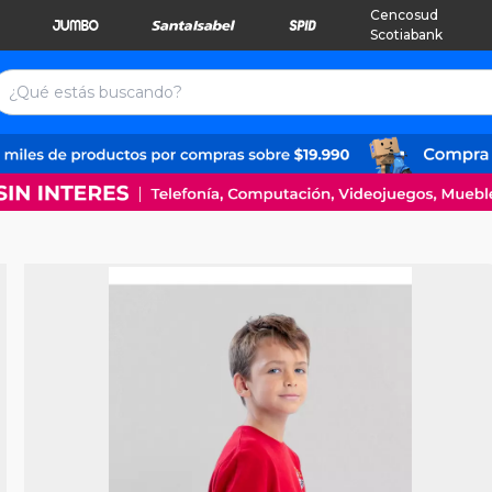
Cencosud
Scotiabank