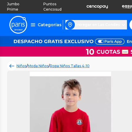
Jumbo
Puntos
Prime
Cencosud
Categorías
Entregar en Las Condes
Niños
/
Moda Niños
/
Ropa Niños Tallas 4-10