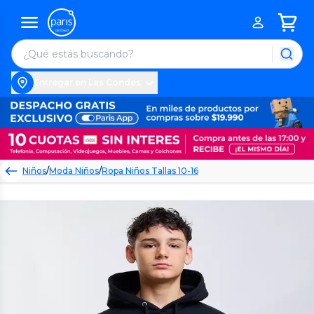
Entregar en Las Condes
Niños
/
Moda Niños
/
Ropa Niños Tallas 10-16