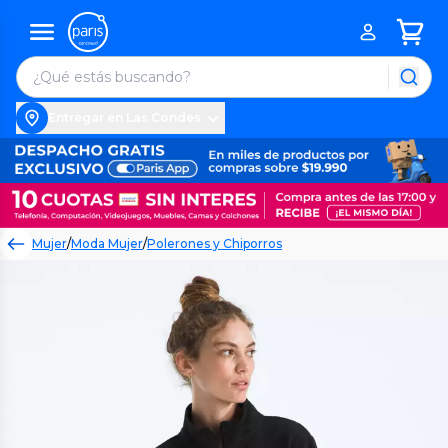
Entregar en Las Condes
Mujer
/
Moda Mujer
/
Polerones y Chiporros