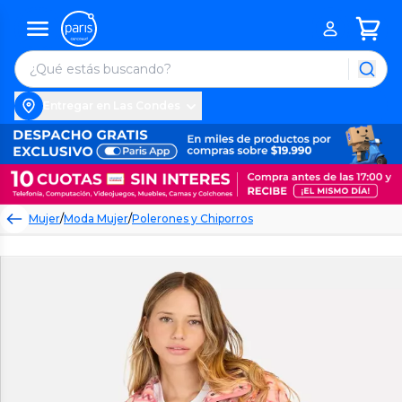
Entregar en Las Condes
Mujer
/
Moda Mujer
/
Polerones y Chiporros