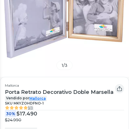
1
/
3
Mallorca
Porta Retrato Decorativo Doble Marsella
Vendido por
Mallorca
SKU
MKYZOHDFNO-1
5
(
1
)
$17.490
30%
$24.990