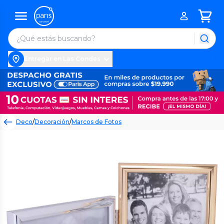
Entregar en Las Condes
Deco
/
Decoración
/
Marcos de Fotos