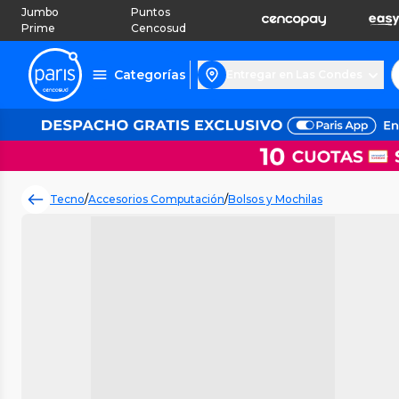
Jumbo
Puntos
Prime
Cencosud
Categorías
Entregar en Las Condes
Tecno
/
Accesorios Computación
/
Bolsos y Mochilas