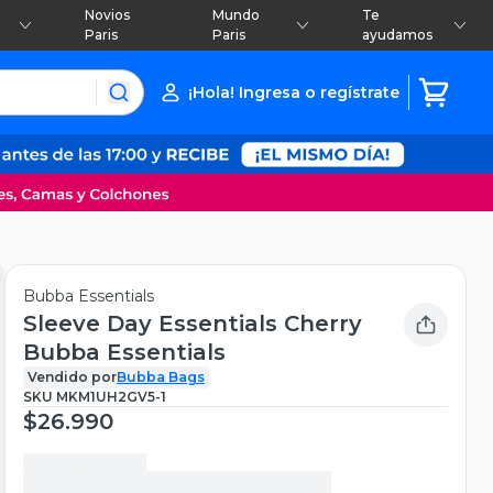
Novios
Mundo
Te
Paris
Paris
ayudamos
¡Hola! Ingresa o regístrate
Bubba Essentials
Sleeve Day Essentials Cherry
Bubba Essentials
Vendido por
Bubba Bags
SKU
MKM1UH2GV5-1
$26.990