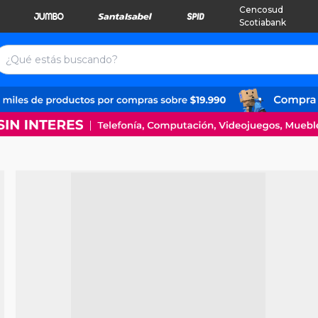
Cencosud
Scotiabank