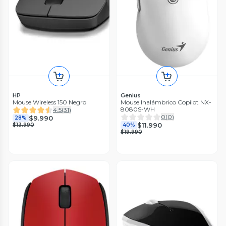
HP
Genius
Mouse Wireless 150 Negro
Mouse Inalámbrico Copilot NX-
8080S-WH
4.5
(
31
)
0
(
0
)
$9.990
28%
$11.990
$13.990
40%
$19.990