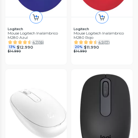
Logitech
Logitech
Mouse Logitech Inalámbrico
Mouse Logitech Inalámbrico
M280 Azul
M280 Rojo
4.7
(
16
)
4.9
(
17
)
$12.990
$11.990
13%
20%
$14.990
$14.990