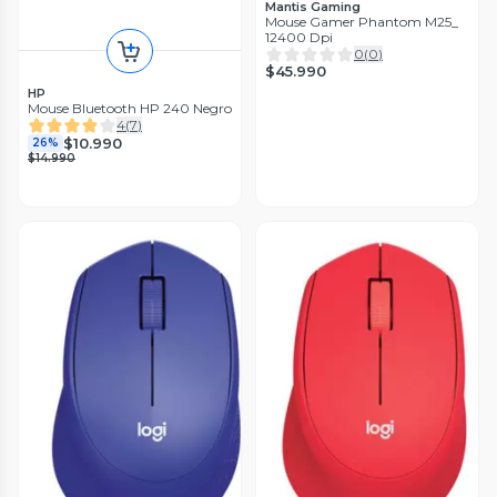
Mantis Gaming
Mouse Gamer Phantom M25_
12400 Dpi
0
(
0
)
$45.990
HP
Mouse Bluetooth HP 240 Negro
4
(
7
)
$10.990
26%
$14.990