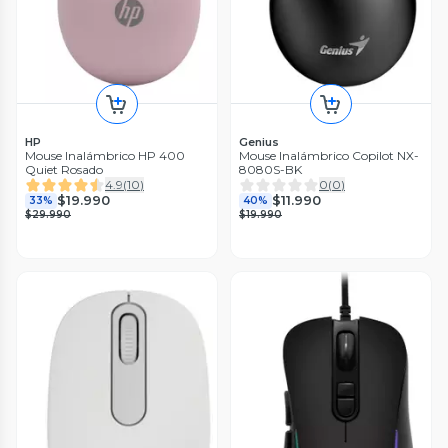
HP
Genius
Mouse Inalámbrico HP 400
Mouse Inalámbrico Copilot NX-
Quiet Rosado
8080S-BK
4.9
(
10
)
0
(
0
)
$19.990
$11.990
33%
40%
$29.990
$19.990