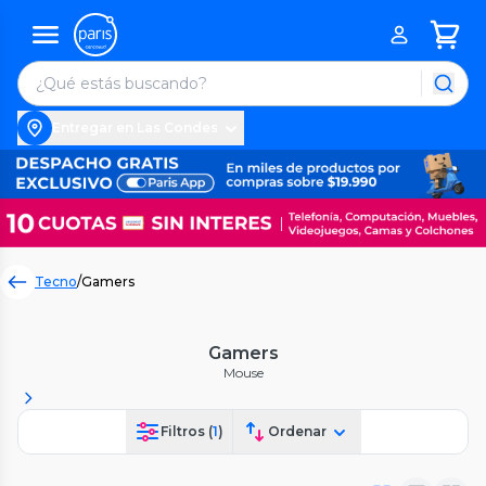
Entregar en Las Condes
Tecno
/
Gamers
Gamers
Mouse
Filtros (
1
)
Ordenar