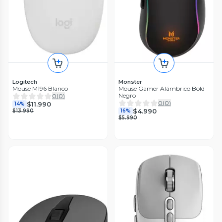
Logitech
Monster
Mouse M196 Blanco
Mouse Gamer Alámbrico Bold
Negro
0
(
0
)
0
(
0
)
$11.990
14%
$4.990
$13.990
16%
$5.990