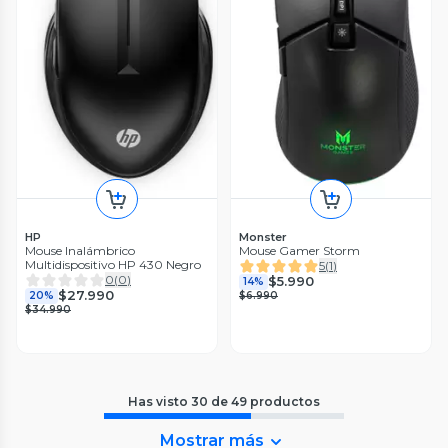
HP
Monster
Mouse Inalámbrico
Mouse Gamer Storm
Multidispositivo HP 430 Negro
5
(
1
)
0
(
0
)
$5.990
14%
$27.990
20%
$6.990
$34.990
Has visto
30
de
49
productos
Mostrar más