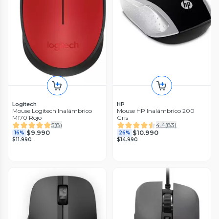
Logitech
HP
Mouse Logitech Inalámbrico
Mouse HP Inalámbrico 200
M170 Rojo
Gris
5
(
8
)
4.4
(
83
)
$9.990
$10.990
16%
26%
$11.990
$14.990