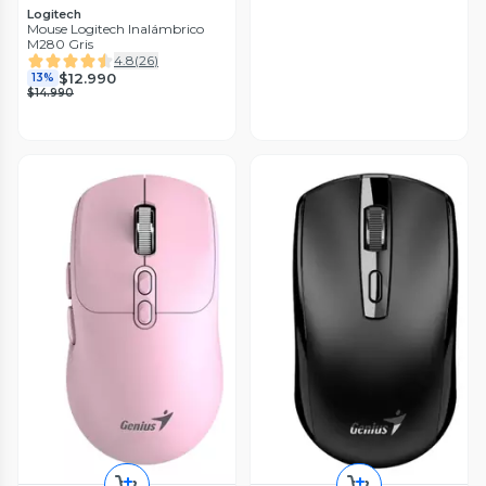
Logitech
Mouse Logitech Inalámbrico
M280 Gris
4.8
(
26
)
$12.990
13%
$14.990