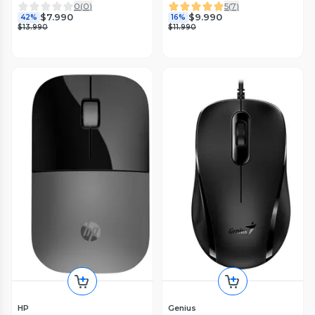
0
(
0
)
5
(
7
)
$7.990
$9.990
42%
16%
$13.990
$11.990
HP
Genius