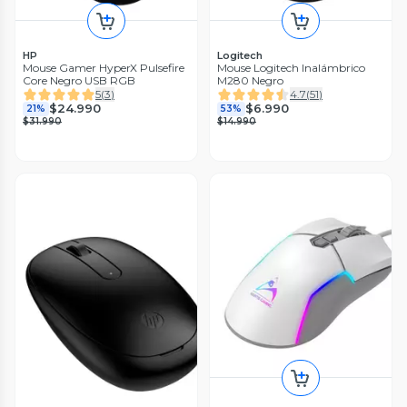
HP
Logitech
Mouse Gamer HyperX Pulsefire
Mouse Logitech Inalámbrico
Core Negro USB RGB
M280 Negro
5
(
3
)
4.7
(
51
)
$24.990
$6.990
21%
53%
$31.990
$14.990