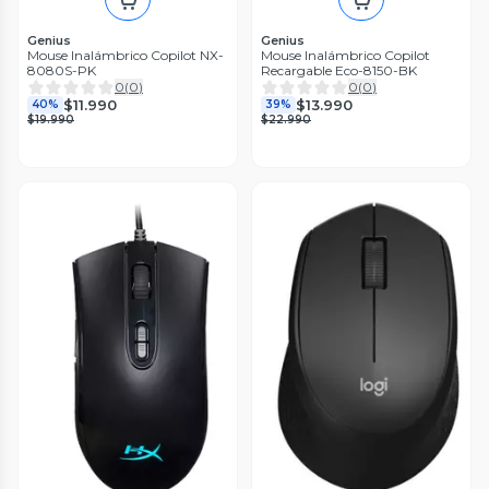
Genius
Genius
Mouse Inalámbrico Copilot NX-
Mouse Inalámbrico Copilot
8080S-PK
Recargable Eco-8150-BK
0
(
0
)
0
(
0
)
$11.990
$13.990
40%
39%
$19.990
$22.990