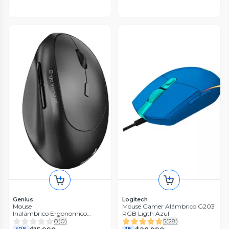
Genius
Logitech
Mouse
Mouse Gamer Alámbrico G203
Inalámbrico Ergonómico
RGB Ligth Azul
Copilot Ergo-8350S
0
(
0
)
5
(
28
)