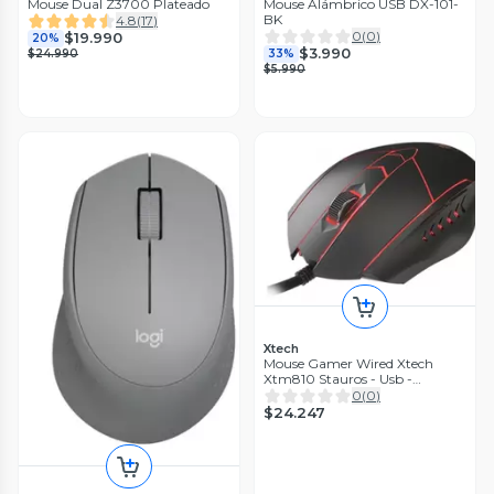
Mouse Dual Z3700 Plateado
Mouse Alámbrico USB DX-101-
BK
4.8
(
17
)
0
(
0
)
$19.990
20%
$3.990
$24.990
33%
$5.990
Xtech
Mouse Gamer Wired Xtech
Xtm810 Stauros - Usb -
7200dpi
0
(
0
)
$24.247