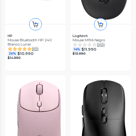
HP
Logitech
Mouse Bluetooth HP 240
Mouse M196 Negro
Blanco Lunar
0
(
0
)
5
(
11
)
$11.990
14%
$10.990
26%
$13.990
$14.990