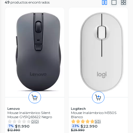
49
productos encontrados
Lenovo
Logitech
Mouse Inalámbrico Silent
Mouse Inalámbrico M350S
Mouse GY51Q65622 Negro
Blanco
0
(
0
)
5
(
3
)
$11.990
$22.990
7%
23%
$12.990
$29.990