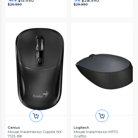
$15.990
$28.990
40%
3%
$26.990
$29.990
Genius
Logitech
Mouse Inalámbrico Copilot NX-
Mouse Inalámbrico M170
7123-BK
Grafito