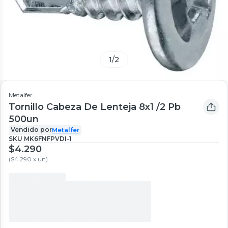
1
/
2
Metalfer
Tornillo Cabeza De Lenteja 8x1 /2 Pb
500un
Vendido por
Metalfer
SKU
MK6FNFPVDI-1
$4.290
(
$4.290 x un
)