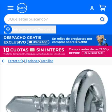
Entregar en Las Condes
Ferretería
/
Fijaciones
/
Tornillos