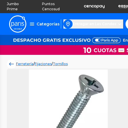
Jumbo
Puntos
Prime
Cencosud
Categorías
Entregar en Las Condes
Ferretería
/
Fijaciones
/
Tornillos