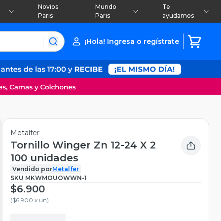
Novios
Mundo
Te
Paris
Paris
ayudamos
¡Hola! Ingresa o regístrate
Metalfer
Tornillo Winger Zn 12-24 X 2
100 unidades
Vendido por
Metalfer
SKU
MKWMOUOWWN-1
$6.900
(
$6.900 x un
)