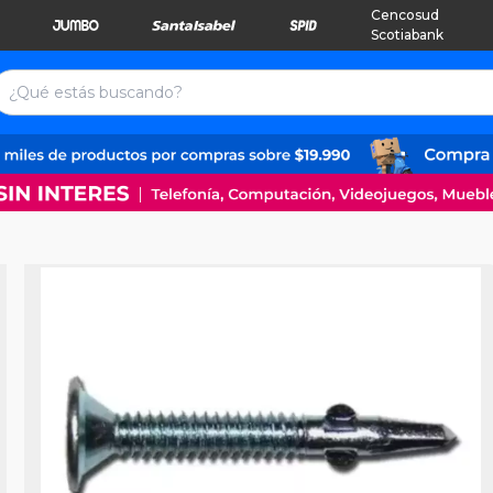
Cencosud
Scotiabank