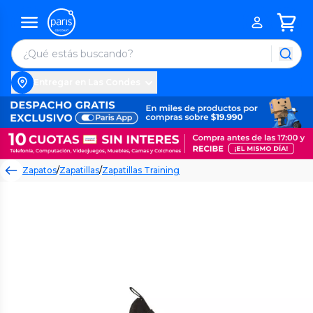
Entregar en Las Condes
Zapatos
/
Zapatillas
/
Zapatillas Training