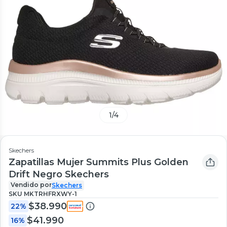
1
/
4
Skechers
Zapatillas Mujer Summits Plus Golden
Drift Negro Skechers
Vendido por
Skechers
SKU
MKTRHFRXWY-1
$38.990
22%
$41.990
16%